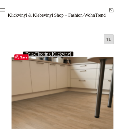
Zum
Inhalt
Warenkor
springen
Klickvinyl & Klebevinyl Shop – Fashion-WohnTrend
Enia-Flooring Klickvinyl
Save