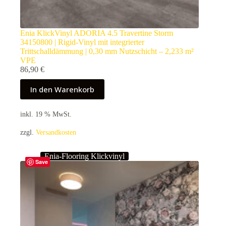
Enia KlickVinyl ADORIA 4.5 Travertine Storm
34150800 | Rigid-Vinyl mit integrierter
Trittschalldämmung | 0,30 mm Nutzschicht – 2,233 m²
VPE
86,90
€
In den Warenkorb
inkl. 19 % MwSt.
zzgl.
Versandkosten
Enia-Flooring Klickvinyl
Save