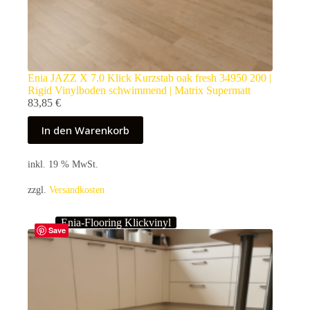
Enia JAZZ X 7.0 Klick Kurzstab oak fresh 34950 200 |
Rigid Vinylboden schwimmend | Matrix Supermatt
83,85
€
In den Warenkorb
inkl. 19 % MwSt.
zzgl.
Versandkosten
Enia-Flooring Klickvinyl
Save