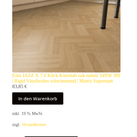
Enia JAZZ X 7.0 Klick Kurzstab oak nature 34950 300
| Rigid Vinylboden schwimmend | Matrix Supermatt
83,85
€
In den Warenkorb
inkl. 19 % MwSt.
zzgl.
Versandkosten