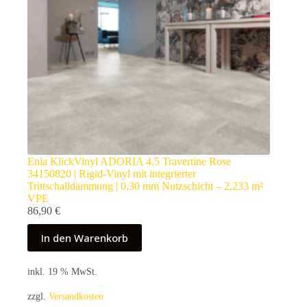
Enia KlickVinyl ADORIA 4.5 Travertine Rose
34150820 | Rigid-Vinyl mit integrierter
Trittschalldämmung | 0,30 mm Nutzschicht – 2,233 m²
VPE
86,90
€
In den Warenkorb
inkl. 19 % MwSt.
zzgl.
Versandkosten