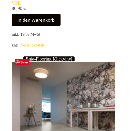
VPE
86,90
€
In den Warenkorb
inkl. 19 % MwSt.
zzgl.
Versandkosten
Enia-Flooring Klickvinyl
Save