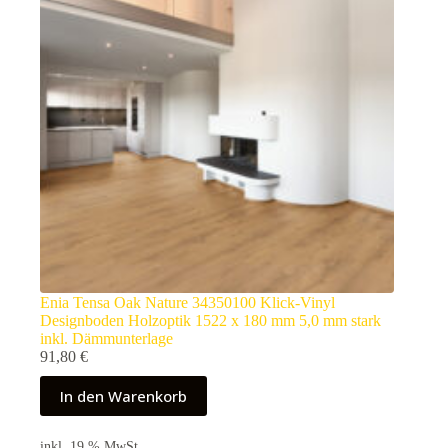
Enia Tensa Oak Nature 34350100 Klick-Vinyl
Designboden Holzoptik 1522 x 180 mm 5,0 mm stark
inkl. Dämmunterlage
91,80
€
In den Warenkorb
inkl. 19 % MwSt.