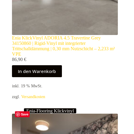
Enia KlickVinyl ADORIA 4.5 Travertine Grey
34150860 | Rigid-Vinyl mit integrierter
Trittschalldämmung | 0,30 mm Nutzschicht – 2,233 m²
VPE
86,90
€
In den Warenkorb
inkl. 19 % MwSt.
zzgl.
Versandkosten
Enia-Flooring Klickvinyl
Save