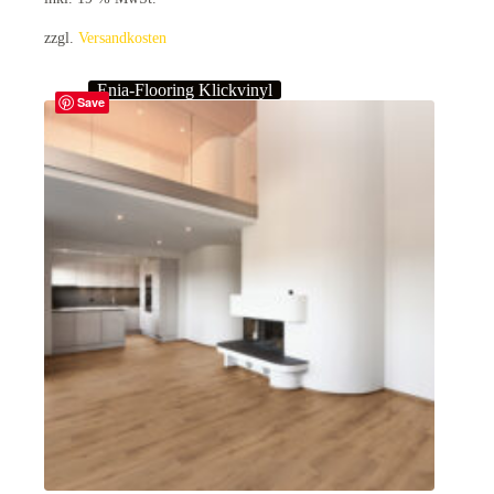
zzgl.
Versandkosten
Enia-Flooring Klickvinyl
Save