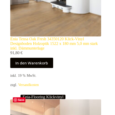
Enia Tensa Oak Fresh 34350120 Klick-Vinyl
Designboden Holzoptik 1522 x 180 mm 5,0 mm stark
inkl. Dämmunterlage
91,80
€
In den Warenkorb
inkl. 19 % MwSt.
zzgl.
Versandkosten
Enia-Flooring Klickvinyl
Save