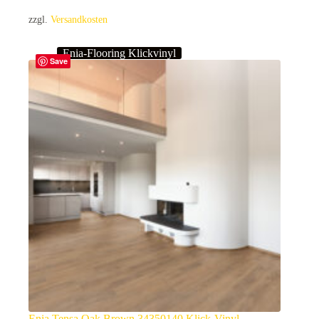
zzgl.
Versandkosten
Enia-Flooring Klickvinyl
Save
Enia Tensa Oak Brown 34350140 Klick-Vinyl