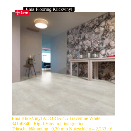
Enia-Flooring Klickvinyl
Save
Enia KlickVinyl ADORIA 4.5 Travertine White
34150840 | Rigid-Vinyl mit integrierter
Trittschalldämmung | 0,30 mm Nutzschicht – 2,233 m²