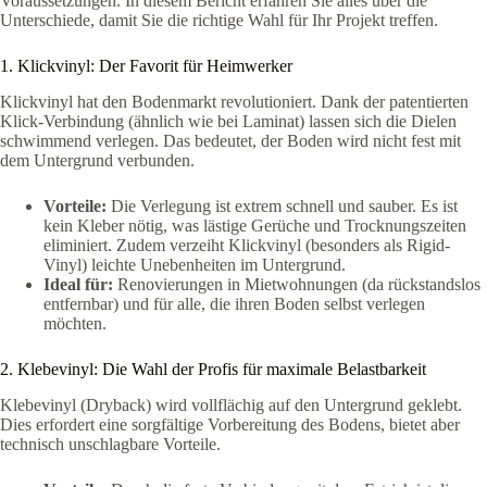
Voraussetzungen. In diesem Bericht erfahren Sie alles über die
Unterschiede, damit Sie die richtige Wahl für Ihr Projekt treffen.
1. Klickvinyl: Der Favorit für Heimwerker
Klickvinyl hat den Bodenmarkt revolutioniert. Dank der patentierten
Klick-Verbindung (ähnlich wie bei Laminat) lassen sich die Dielen
schwimmend verlegen. Das bedeutet, der Boden wird nicht fest mit
dem Untergrund verbunden.
Vorteile:
Die Verlegung ist extrem schnell und sauber. Es ist
kein Kleber nötig, was lästige Gerüche und Trocknungszeiten
eliminiert. Zudem verzeiht Klickvinyl (besonders als Rigid-
Vinyl) leichte Unebenheiten im Untergrund.
Ideal für:
Renovierungen in Mietwohnungen (da rückstandslos
entfernbar) und für alle, die ihren Boden selbst verlegen
möchten.
2. Klebevinyl: Die Wahl der Profis für maximale Belastbarkeit
Klebevinyl (Dryback) wird vollflächig auf den Untergrund geklebt.
Dies erfordert eine sorgfältige Vorbereitung des Bodens, bietet aber
technisch unschlagbare Vorteile.