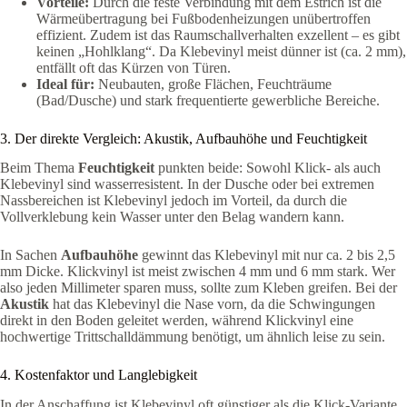
Vorteile:
Durch die feste Verbindung mit dem Estrich ist die
Wärmeübertragung bei Fußbodenheizungen unübertroffen
effizient. Zudem ist das Raumschallverhalten exzellent – es gibt
keinen „Hohlklang“. Da Klebevinyl meist dünner ist (ca. 2 mm),
entfällt oft das Kürzen von Türen.
Ideal für:
Neubauten, große Flächen, Feuchträume
(Bad/Dusche) und stark frequentierte gewerbliche Bereiche.
3. Der direkte Vergleich: Akustik, Aufbauhöhe und Feuchtigkeit
Beim Thema
Feuchtigkeit
punkten beide: Sowohl Klick- als auch
Klebevinyl sind wasserresistent. In der Dusche oder bei extremen
Nassbereichen ist Klebevinyl jedoch im Vorteil, da durch die
Vollverklebung kein Wasser unter den Belag wandern kann.
In Sachen
Aufbauhöhe
gewinnt das Klebevinyl mit nur ca. 2 bis 2,5
mm Dicke. Klickvinyl ist meist zwischen 4 mm und 6 mm stark. Wer
also jeden Millimeter sparen muss, sollte zum Kleben greifen. Bei der
Akustik
hat das Klebevinyl die Nase vorn, da die Schwingungen
direkt in den Boden geleitet werden, während Klickvinyl eine
hochwertige Trittschalldämmung benötigt, um ähnlich leise zu sein.
4. Kostenfaktor und Langlebigkeit
In der Anschaffung ist Klebevinyl oft günstiger als die Klick-Variante.