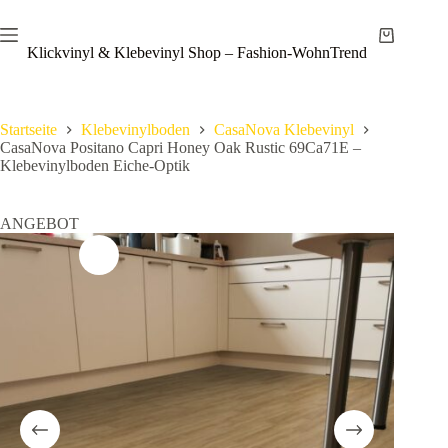
Zum
Save
Inhalt
Warenkor
springen
Klickvinyl & Klebevinyl Shop – Fashion-WohnTrend
Startseite
Klebevinylboden
CasaNova Klebevinyl
CasaNova Positano Capri Honey Oak Rustic 69Ca71E –
Klebevinylboden Eiche-Optik
ANGEBOT