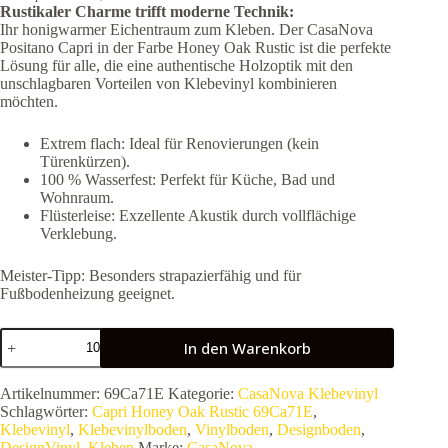
Rustikaler Charme trifft moderne Technik:
Ihr honigwarmer Eichentraum zum Kleben. Der CasaNova
Positano Capri in der Farbe Honey Oak Rustic ist die perfekte
Lösung für alle, die eine authentische Holzoptik mit den
unschlagbaren Vorteilen von Klebevinyl kombinieren
möchten.
Extrem flach: Ideal für Renovierungen (kein
Türenkürzen).
100 % Wasserfest: Perfekt für Küche, Bad und
Wohnraum.
Flüsterleise: Exzellente Akustik durch vollflächige
Verklebung.
Meister-Tipp: Besonders strapazierfähig und für
Fußbodenheizung geeignet.
CasaNova
In den Warenkorb
Positano
Capri
Honey
Artikelnummer:
69Ca71E
Kategorie:
CasaNova Klebevinyl
Oak
Schlagwörter:
Capri Honey Oak Rustic 69Ca71E
,
Rustic
Klebevinyl
,
Klebevinylboden
,
Vinylboden
,
Designboden
,
69Ca71E
DesignVinyl
,
Kleben
Marke:
CasaNova