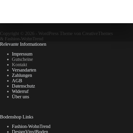
Copyright © 2026 - WordPress Theme von
CreativeThemes
&
Fashion-WohnTrend
Relevante Informationen
Impressum
Gutscheine
Kontakt
Versandarten
Zahlungen
AGB
Datenschutz
Widerruf
Über uns
Bodenshop Links
Fashion-WohnTrend
DesignVinylBoden