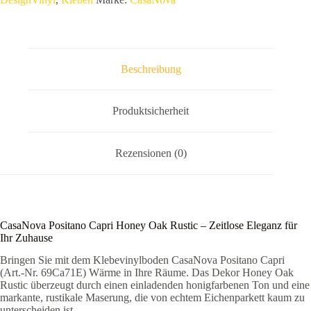
–
Klebevinylboden
Eiche-
Optik
Menge
Beschreibung
Produktsicherheit
Rezensionen (0)
CasaNova Positano Capri Honey Oak Rustic – Zeitlose Eleganz für
Ihr Zuhause
Bringen Sie mit dem Klebevinylboden CasaNova Positano Capri
(Art.-Nr. 69Ca71E) Wärme in Ihre Räume. Das Dekor Honey Oak
Rustic überzeugt durch einen einladenden honigfarbenen Ton und eine
markante, rustikale Maserung, die von echtem Eichenparkett kaum zu
unterscheiden ist.