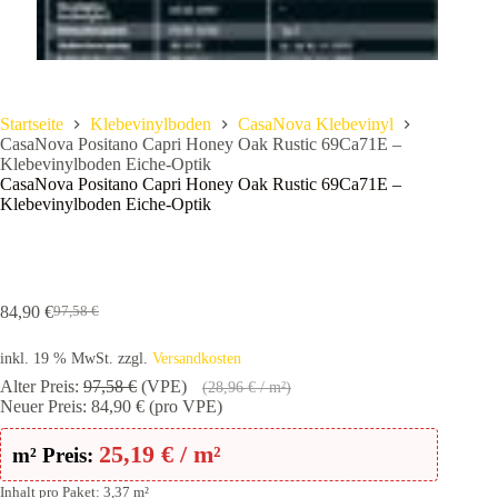
Startseite
Klebevinylboden
CasaNova Klebevinyl
CasaNova Positano Capri Honey Oak Rustic 69Ca71E –
Klebevinylboden Eiche-Optik
CasaNova Positano Capri Honey Oak Rustic 69Ca71E –
Klebevinylboden Eiche-Optik
84,90
€
97,58
€
Ursprünglicher
Aktueller
Preis
Preis
inkl. 19 % MwSt.
zzgl.
Versandkosten
war:
ist:
97,58 €
84,90 €.
Alter Preis:
97,58
€
(VPE)
(
28,96
€
/ m²)
Neuer Preis:
84,90
€
(pro VPE)
25,19
€
/ m²
m² Preis:
Inhalt pro Paket: 3,37 m²