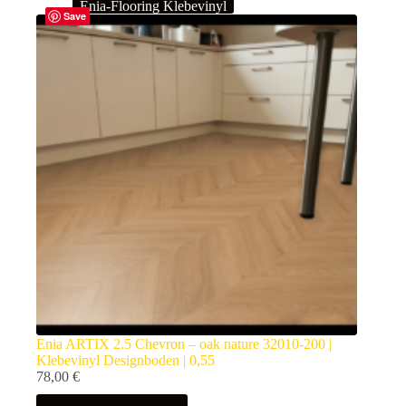
Enia-Flooring Klebevinyl
Save
Enia ARTIX 2.5 Chevron – oak nature 32010-200 |
Klebevinyl Designboden | 0,55
78,00
€