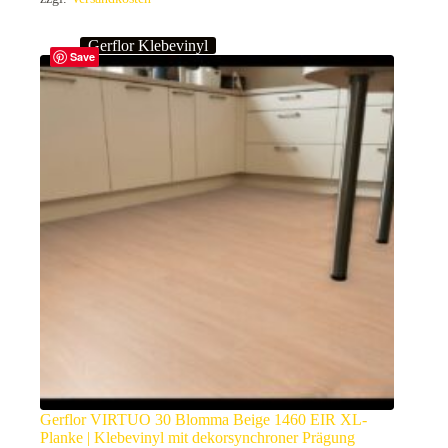
Gerflor Klebevinyl
Save
Gerflor VIRTUO 30 Blomma Beige 1460 EIR XL-
Planke | Klebevinyl mit dekorsynchroner Prägung