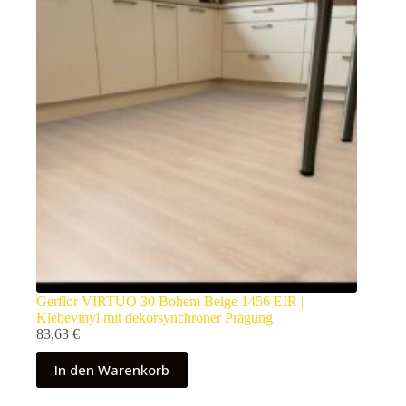
Gerflor VIRTUO 30 Bohem Beige 1456 EIR |
Klebevinyl mit dekorsynchroner Prägung
83,63
€
In den Warenkorb