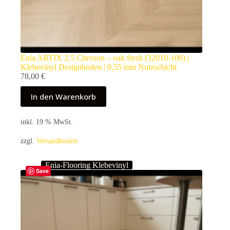
Enia ARTIX 2.5 Chevron – oak fresh (32010-100) |
Klebevinyl Designboden | 0,55 mm Nutzschicht
78,00
€
In den Warenkorb
inkl. 19 % MwSt.
zzgl.
Versandkosten
Enia-Flooring Klebevinyl
Save