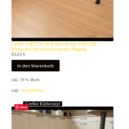
Gerflor VIRTUO 30 Bohem Honey 1458 EIR |
Klebevinyl mit dekorsynchroner Prägung
83,63
€
In den Warenkorb
inkl. 19 % MwSt.
zzgl.
Versandkosten
Gerflor Klebevinyl
Save