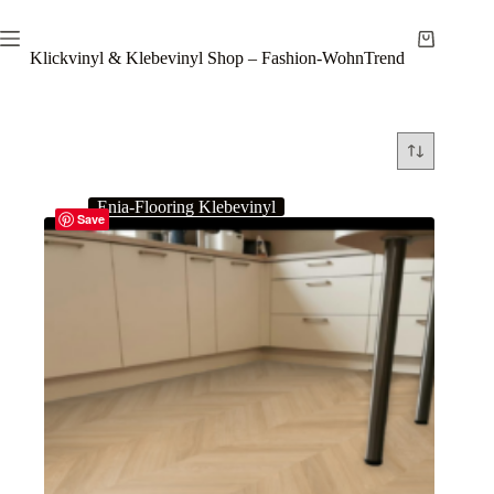
Zum
Inhalt
Warenkor
springen
Klickvinyl & Klebevinyl Shop – Fashion-WohnTrend
Enia-Flooring Klebevinyl
Save