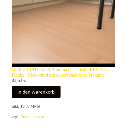
Gerflor VIRTUO 30 Blomma Clear 1462 EIR | XL-
Planke | Klebevinyl mit dekorsynchroner Prägung
83,63
€
In den Warenkorb
inkl. 19 % MwSt.
zzgl.
Versandkosten