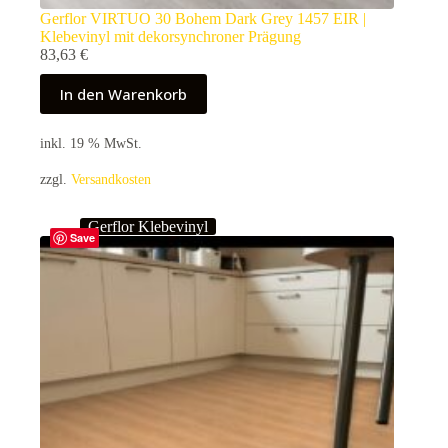
Gerflor VIRTUO 30 Bohem Dark Grey 1457 EIR |
Klebevinyl mit dekorsynchroner Prägung
83,63
€
In den Warenkorb
inkl. 19 % MwSt.
zzgl.
Versandkosten
Gerflor Klebevinyl
Save