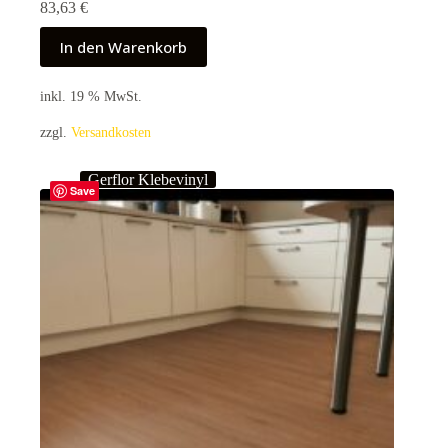
83,63
€
In den Warenkorb
inkl. 19 % MwSt.
zzgl.
Versandkosten
Gerflor Klebevinyl
Save