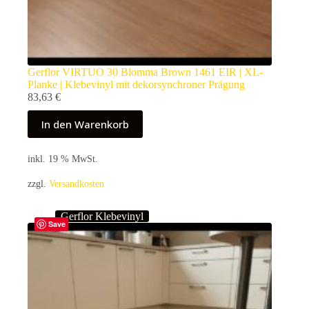
Gerflor VIRTUO 30 Blomma Brown 1461 EIR | XL-
Planke | Klebevinyl mit dekorsynchroner Prägung
83,63
€
In den Warenkorb
inkl. 19 % MwSt.
zzgl.
Versandkosten
Gerflor Klebevinyl
Save