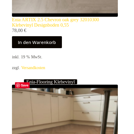
Enia ARTIX 2.5 Chevron oak grey 32010300
Klebevinyl Designboden 0,55
78,00
€
In den Warenkorb
inkl. 19 % MwSt.
zzgl.
Versandkosten
Enia-Flooring Klebevinyl
Save