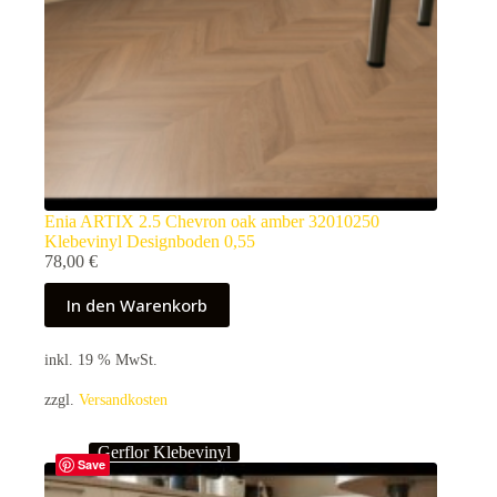
Enia ARTIX 2.5 Chevron oak amber 32010250
Klebevinyl Designboden 0,55
78,00
€
In den Warenkorb
inkl. 19 % MwSt.
zzgl.
Versandkosten
Gerflor Klebevinyl
Save