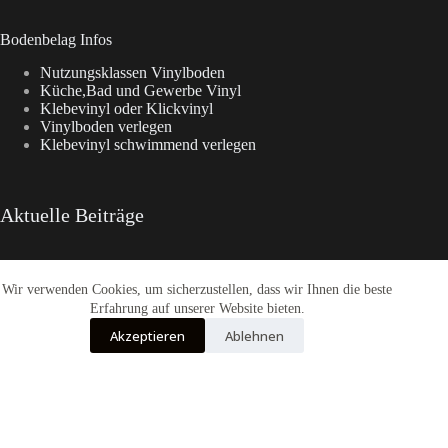
Bodenbelag Infos
Nutzungsklassen Vinylboden
Küche,Bad und Gewerbe Vinyl
Klebevinyl oder Klickvinyl
Vinylboden verlegen
Klebevinyl schwimmend verlegen
Aktuelle Beiträge
Wir verwenden Cookies, um sicherzustellen, dass wir Ihnen die beste
CasaNova Vinylboden
Warum sich der Weg zu Fashion-WohnTrend.de lohnt
Erfahrung auf unserer Website bieten.
COREtec® Tytan – Der Designboden
Akzeptieren
Ablehnen
Enia Flooring Vinylbodenbelag
Fashion-WohnTrend Bodenbeläge
Alle Preise inkl. der gesetzlichen MwSt.
Die durchgestrichenen Preise entsprechen dem bisherigen Preis in diesem
Online-Shop.