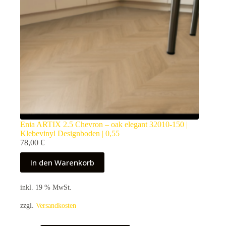
Enia ARTIX 2.5 Chevron – oak elegant 32010-150 |
Klebevinyl Designboden | 0,55
78,00
€
In den Warenkorb
inkl. 19 % MwSt.
zzgl.
Versandkosten