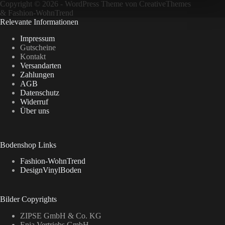
Copyright © 2026 - WordPress Theme von
CreativeThemes
&
Fashion-WohnTrend
Relevante Informationen
Impressum
Gutscheine
Kontakt
Versandarten
Zahlungen
AGB
Datenschutz
Widerruf
Über uns
Bodenshop Links
Fashion-WohnTrend
DesignVinylBoden
Bilder Copyrights
ZIPSE GmbH & Co. KG
Enia Vertriebs GmbH