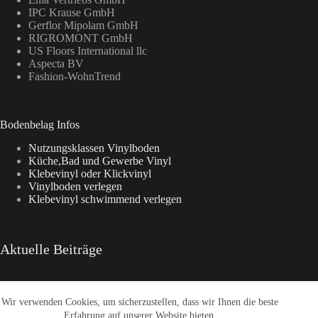
IPC Krause GmbH
Gerflor Mipolam GmbH
RIGROMONT GmbH
US Floors International llc
Aspecta BV
Fashion-WohnTrend
Bodenbelag Infos
Nutzungsklassen Vinylboden
Küche,Bad und Gewerbe Vinyl
Klebevinyl oder Klickvinyl
Vinylboden verlegen
Klebevinyl schwimmend verlegen
Aktuelle Beiträge
Wir verwenden Cookies, um sicherzustellen, dass wir Ihnen die beste
Aspecta Vinylboden
Enia Kollektionen im Überblick
Erfahrung auf unserer Website bieten.