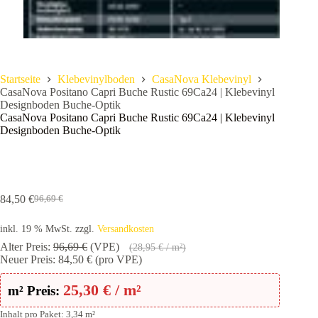
Startseite
Klebevinylboden
CasaNova Klebevinyl
CasaNova Positano Capri Buche Rustic 69Ca24 | Klebevinyl
Designboden Buche-Optik
CasaNova Positano Capri Buche Rustic 69Ca24 | Klebevinyl
Designboden Buche-Optik
84,50
€
96,69
€
Ursprünglicher
Aktueller
Preis
Preis
inkl. 19 % MwSt.
zzgl.
Versandkosten
war:
ist:
96,69 €
84,50 €.
Alter Preis:
96,69
€
(VPE)
(
28,95
€
/ m²)
Neuer Preis:
84,50
€
(pro VPE)
25,30
€
/ m²
m² Preis:
Inhalt pro Paket: 3,34 m²