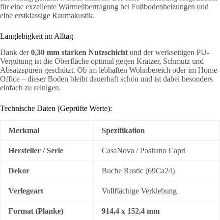
für eine exzellente Wärmeübertragung bei Fußbodenheizungen und
eine erstklassige Raumakustik.
Langlebigkeit im Alltag
Dank der
0,30 mm starken Nutzschicht
und der werkseitigen PU-
Vergütung ist die Oberfläche optimal gegen Kratzer, Schmutz und
Absatzspuren geschützt. Ob im lebhaften Wohnbereich oder im Home-
Office – dieser Boden bleibt dauerhaft schön und ist dabei besonders
einfach zu reinigen.
Technische Daten (Geprüfte Werte):
Merkmal
Spezifikation
Hersteller / Serie
CasaNova / Positano Capri
Dekor
Buche Rustic (69Ca24)
Verlegeart
Vollflächige Verklebung
Format (Planke)
914,4 x 152,4 mm