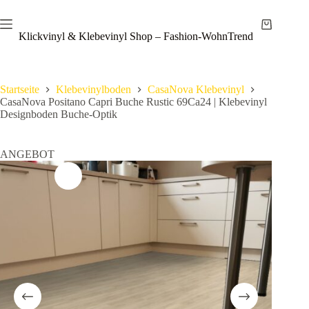
Zum
Save
Inhalt
Warenkor
springen
Klickvinyl & Klebevinyl Shop – Fashion-WohnTrend
Startseite
Klebevinylboden
CasaNova Klebevinyl
CasaNova Positano Capri Buche Rustic 69Ca24 | Klebevinyl
Designboden Buche-Optik
ANGEBOT