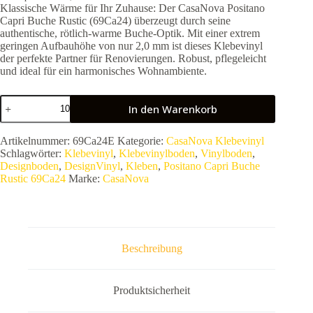
Klassische Wärme für Ihr Zuhause: Der CasaNova Positano
Capri Buche Rustic (69Ca24) überzeugt durch seine
authentische, rötlich-warme Buche-Optik. Mit einer extrem
geringen Aufbauhöhe von nur 2,0 mm ist dieses Klebevinyl
der perfekte Partner für Renovierungen. Robust, pflegeleicht
und ideal für ein harmonisches Wohnambiente.
CasaNova
In den Warenkorb
Positano
Capri
Buche
Artikelnummer:
69Ca24E
Kategorie:
CasaNova Klebevinyl
Rustic
Schlagwörter:
Klebevinyl
,
Klebevinylboden
,
Vinylboden
,
69Ca24
Designboden
,
DesignVinyl
,
Kleben
,
Positano Capri Buche
|
Rustic 69Ca24
Marke:
CasaNova
Klebevinyl
Designboden
Buche-
Optik
Menge
Beschreibung
Produktsicherheit