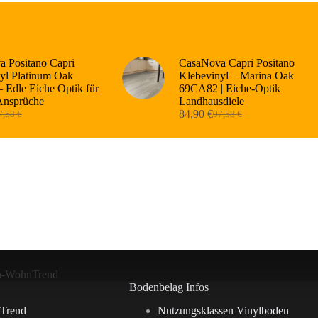
 Positano Capri
CasaNova Capri Positano
yl Platinum Oak
Klebevinyl – Marina Oak
 Edle Eiche Optik für
69CA82 | Eiche-Optik
Ansprüche
Landhausdiele
84,90
€
7,58
€
97,58
€
sprünglicher
tueller
Ursprünglicher
Aktueller
eis
eis
Preis
Preis
r:
:
war:
ist:
,58 €
,90 €.
97,58 €
84,90 €.
n-WohnTrend
Bodenbelag Infos
Trend
Nutzungsklassen Vinylboden