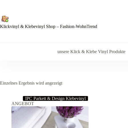
Zum
Inhalt
springen
Klickvinyl & Klebevinyl Shop – Fashion-WohnTrend
unsere Klick & Klebe Vinyl Produkte
Einzelnes Ergebnis wird angezeigt
IPC Parkett & Design Klebevinyl
ANGEBOT