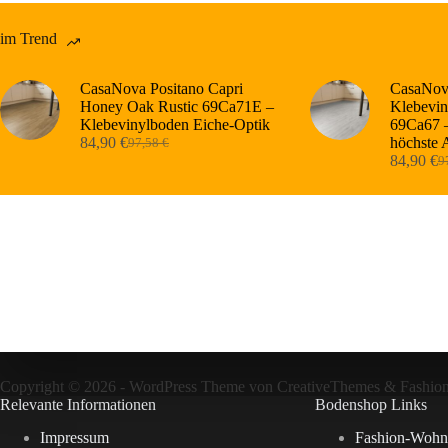
im Trend
CasaNova Positano Capri
CasaNova
Honey Oak Rustic 69Ca71E –
Klebevin
Klebevinylboden Eiche-Optik
69Ca67 –
84,90
€
höchste 
97,58
€
Ursprünglicher
Aktueller
84,90
€
9
Preis
Preis
Ur
Ak
war:
ist:
Pr
Pr
97,58 €
84,90 €.
wa
ist
97
84
Copyright © 2026 - WordPress Theme von
CreativeThemes
&
Fashio
Relevante Informationen
Bodenshop Links
Impressum
Fashion-Wohn