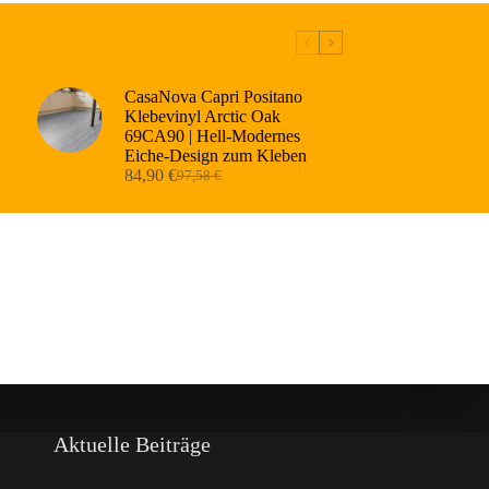
CasaNova Capri Positano
Klebevinyl Arctic Oak
69CA90 | Hell-Modernes
Eiche-Design zum Kleben
84,90
€
97,58
€
Ursprünglicher
Aktueller
Preis
Preis
war:
ist:
97,58 €
84,90 €.
Aktuelle Beiträge