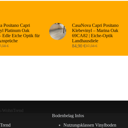
 Positano Capri
CasaNova Capri Positano
yl Platinum Oak
Klebevinyl – Marina Oak
 Edle Eiche Optik für
69CA82 | Eiche-Optik
Ansprüche
Landhausdiele
84,90
€
7,58
€
97,58
€
sprünglicher
tueller
Ursprünglicher
Aktueller
eis
eis
Preis
Preis
r:
:
war:
ist:
,58 €
,90 €.
97,58 €
84,90 €.
n-WohnTrend
Bodenbelag Infos
Trend
Nutzungsklassen Vinylboden