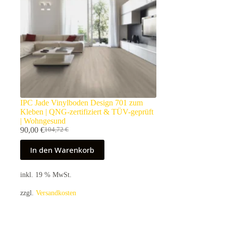
IPC Jade Vinylboden Design 701 zum
Kleben | QNG-zertifiziert & TÜV-geprüft
| Wohngesund
90,00
€
104,72
€
Ursprünglicher
Aktueller
Preis
Preis
In den Warenkorb
war:
ist:
104,72 €
90,00 €.
inkl. 19 % MwSt.
zzgl.
Versandkosten