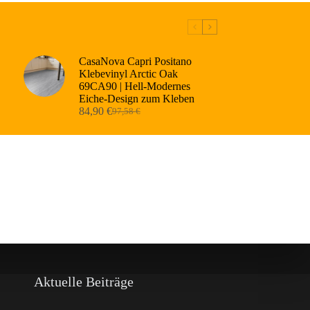
CasaNova Capri Positano
Klebevinyl Arctic Oak
69CA90 | Hell-Modernes
Eiche-Design zum Kleben
84,90
€
97,58
€
Ursprünglicher
Aktueller
Preis
Preis
war:
ist:
97,58 €
84,90 €.
Aktuelle Beiträge