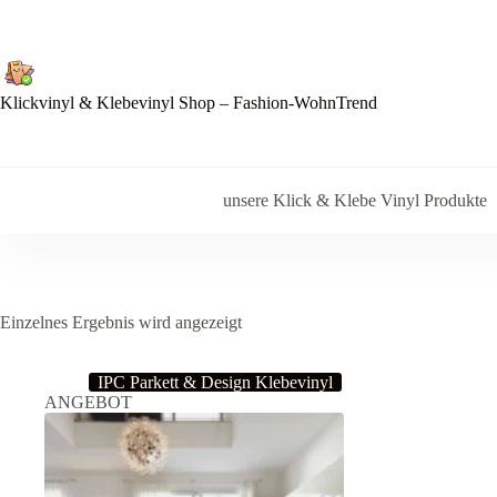
Zum
Inhalt
springen
Klickvinyl & Klebevinyl Shop – Fashion-WohnTrend
unsere Klick & Klebe Vinyl Produkte
Einzelnes Ergebnis wird angezeigt
IPC Parkett & Design Klebevinyl
ANGEBOT