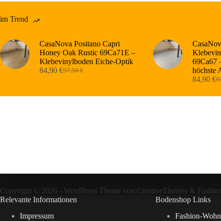
im Trend
CasaNova Positano Capri
CasaNova
Honey Oak Rustic 69Ca71E –
Klebevin
Klebevinylboden Eiche-Optik
69Ca67 –
84,90
€
höchste 
97,58
€
Ursprünglicher
Aktueller
84,90
€
9
Preis
Preis
Ur
Ak
war:
ist:
Pr
Pr
97,58 €
84,90 €.
wa
ist
97
84
Copyright © 2026 - WordPress Theme von
CreativeThemes
&
Fashio
Relevante Informationen
Bodenshop Links
Impressum
Fashion-Wohn