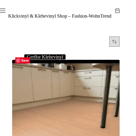
Zum
Inhalt
Warenkor
springen
Klickvinyl & Klebevinyl Shop – Fashion-WohnTrend
Gerflor Klebevinyl
Save