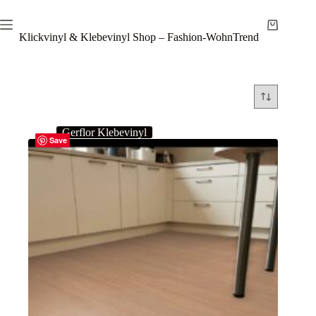
Zum
Inhalt
Warenkor
springen
Klickvinyl & Klebevinyl Shop – Fashion-WohnTrend
Gerflor Klebevinyl
Save