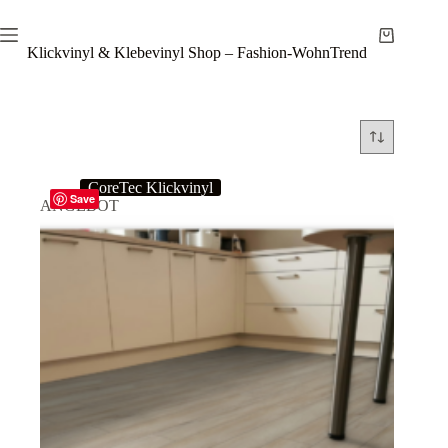
Zum
Inhalt
Warenkor
springen
Klickvinyl & Klebevinyl Shop – Fashion-WohnTrend
CoreTec Klickvinyl
Save
ANGEBOT