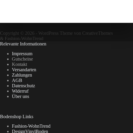
Copyright © 2026 - WordPress Theme von
CreativeThemes
&
Fashion-WohnTrend
Relevante Informationen
Impressum
Gutscheine
Kontakt
Versandarten
Zahlungen
AGB
Datenschutz
Widerruf
Über uns
Bodenshop Links
Fashion-WohnTrend
DesignVinylBoden