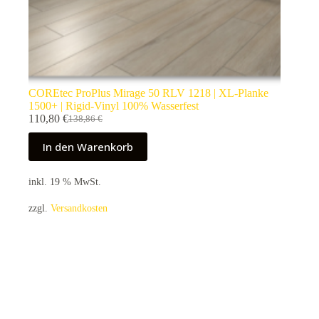
COREtec ProPlus Mirage 50 RLV 1218 | XL-Planke
1500+ | Rigid-Vinyl 100% Wasserfest
110,80
€
138,86
€
Ursprünglicher
Aktueller
Preis
Preis
In den Warenkorb
war:
ist:
138,86 €
110,80 €.
inkl. 19 % MwSt.
zzgl.
Versandkosten