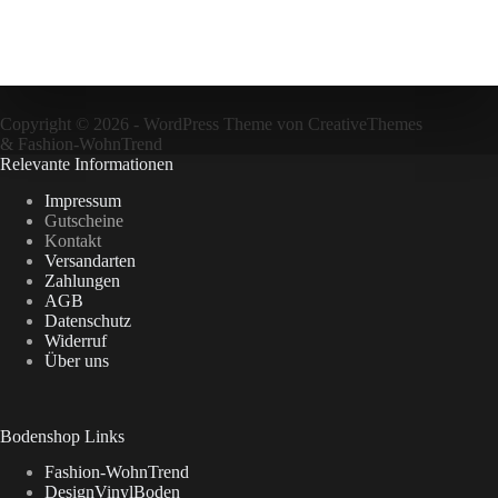
Copyright © 2026 - WordPress Theme von
CreativeThemes
&
Fashion-WohnTrend
Relevante Informationen
Impressum
Gutscheine
Kontakt
Versandarten
Zahlungen
AGB
Datenschutz
Widerruf
Über uns
Bodenshop Links
Fashion-WohnTrend
DesignVinylBoden