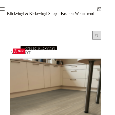
Zum
Inhalt
Warenkor
springen
Klickvinyl & Klebevinyl Shop – Fashion-WohnTrend
CoreTec Klickvinyl
Save
ANGEBOT