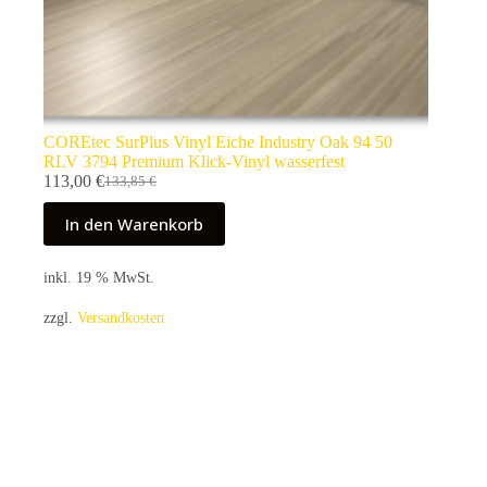
COREtec SurPlus Vinyl Eiche Industry Oak 94 50
RLV 3794 Premium Klick-Vinyl wasserfest
113,00
€
133,85
€
Ursprünglicher
Aktueller
Preis
Preis
In den Warenkorb
war:
ist:
133,85 €
113,00 €.
inkl. 19 % MwSt.
zzgl.
Versandkosten