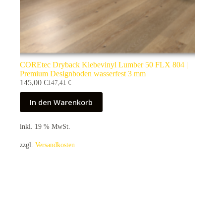
COREtec Dryback Klebevinyl Lumber 50 FLX 804 |
Premium Designboden wasserfest 3 mm
145,00
€
147,41
€
Ursprünglicher
Aktueller
Preis
Preis
In den Warenkorb
war:
ist:
147,41 €
145,00 €.
inkl. 19 % MwSt.
zzgl.
Versandkosten