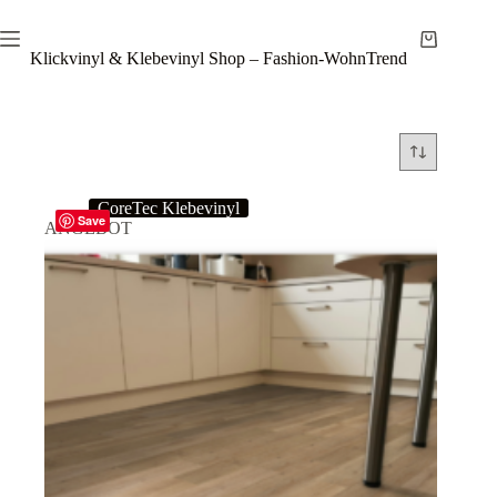
Zum
Inhalt
Warenkor
springen
Klickvinyl & Klebevinyl Shop – Fashion-WohnTrend
CoreTec Klebevinyl
Save
ANGEBOT