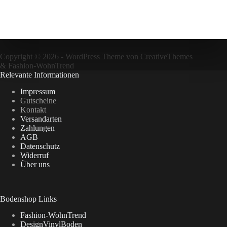
Copyright © 2026 - WordPress Theme von
CreativeThemes
&
Fashion-WohnTrend
Relevante Informationen
Impressum
Gutscheine
Kontakt
Versandarten
Zahlungen
AGB
Datenschutz
Widerruf
Über uns
Bodenshop Links
Fashion-WohnTrend
DesignVinylBoden