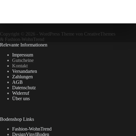
Copyright © 2026 - WordPress Theme von
CreativeThemes
&
Fashion-WohnTrend
Relevante Informationen
Impressum
Gutscheine
Kontakt
Versandarten
Zahlungen
AGB
Datenschutz
Widerruf
Über uns
Bodenshop Links
Fashion-WohnTrend
DesignVinylBoden