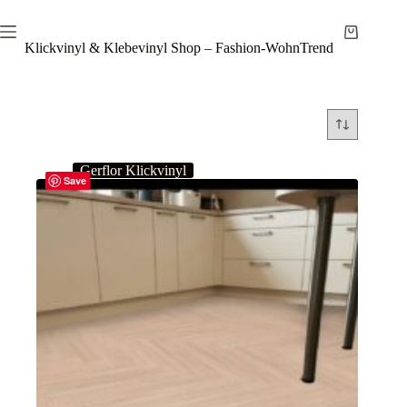
Zum
Inhalt
Warenkor
springen
Klickvinyl & Klebevinyl Shop – Fashion-WohnTrend
Gerflor Klickvinyl
Save