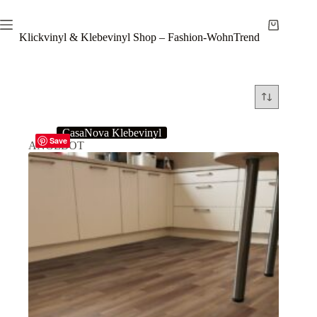
Zum
Inhalt
Warenkor
springen
Klickvinyl & Klebevinyl Shop – Fashion-WohnTrend
CasaNova Klebevinyl
Save
ANGEBOT