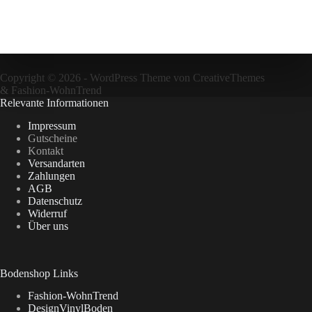
Copyright © 2026 - WordPress Theme von
CreativeThemes
&
Fashion-WohnTrend
Relevante Informationen
Impressum
Gutscheine
Kontakt
Versandarten
Zahlungen
AGB
Datenschutz
Widerruf
Über uns
Bodenshop Links
Fashion-WohnTrend
DesignVinylBoden