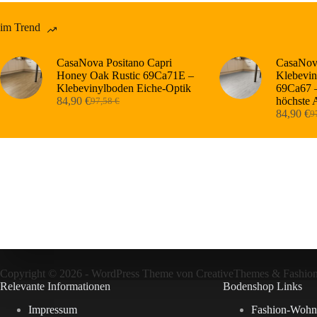
im Trend
CasaNova Positano Capri
CasaNova
Honey Oak Rustic 69Ca71E –
Klebevin
Klebevinylboden Eiche-Optik
69Ca67 –
84,90
€
höchste 
97,58
€
Ursprünglicher
Aktueller
84,90
€
9
Preis
Preis
Ur
Ak
war:
ist:
Pr
Pr
97,58 €
84,90 €.
wa
ist
97
84
Copyright © 2026 - WordPress Theme von
CreativeThemes
&
Fashio
Relevante Informationen
Bodenshop Links
Impressum
Fashion-Wohn