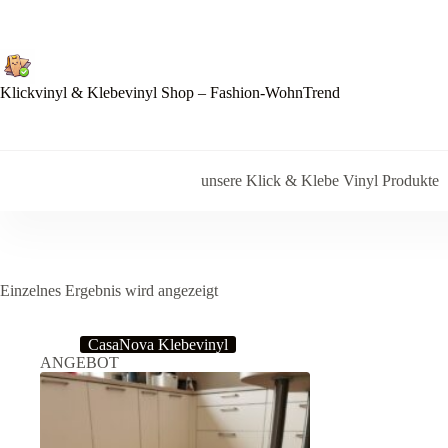
Zum
Inhalt
springen
Klickvinyl & Klebevinyl Shop – Fashion-WohnTrend
unsere Klick & Klebe Vinyl Produkte
Einzelnes Ergebnis wird angezeigt
CasaNova Klebevinyl
ANGEBOT