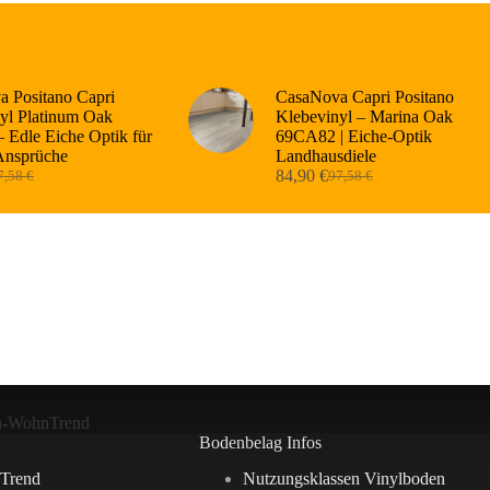
 Positano Capri
CasaNova Capri Positano
yl Platinum Oak
Klebevinyl – Marina Oak
 Edle Eiche Optik für
69CA82 | Eiche-Optik
Ansprüche
Landhausdiele
84,90
€
7,58
€
97,58
€
sprünglicher
tueller
Ursprünglicher
Aktueller
eis
eis
Preis
Preis
r:
:
war:
ist:
,58 €
,90 €.
97,58 €
84,90 €.
n-WohnTrend
Bodenbelag Infos
Trend
Nutzungsklassen Vinylboden