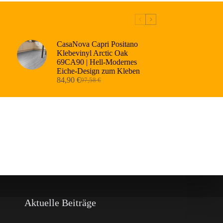
CasaNova Capri Positano
Klebevinyl Arctic Oak
69CA90 | Hell-Modernes
Eiche-Design zum Kleben
84,90
€
97,58
€
Ursprünglicher
Aktueller
Preis
Preis
war:
ist:
97,58 €
84,90 €.
Aktuelle Beiträge