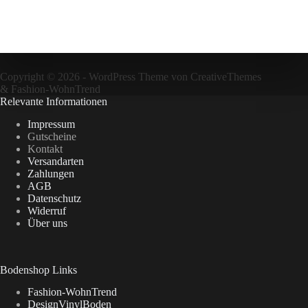
Copyright © 2026 - WordPress Theme von
CreativeThemes
&
Fashion-WohnTrend
Relevante Informationen
Impressum
Gutscheine
Kontakt
Versandarten
Zahlungen
AGB
Datenschutz
Widerruf
Über uns
Bodenshop Links
Fashion-WohnTrend
DesignVinylBoden