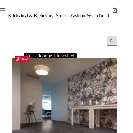
Zum
Inhalt
Warenkor
springen
Klickvinyl & Klebevinyl Shop – Fashion-WohnTrend
Enia-Flooring Klebevinyl
Save