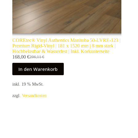
COREtec® Vinyl Authentics Manitoba 50-LVRE-123 |
Premium Rigid-Vinyl | 181 x 1520 mm | 8 mm stark |
Hochbelastbar & Wasserfest | Inkl. Korkunterseite
168,00
€
206,11
€
Ursprünglicher
Aktueller
Preis
Preis
In den Warenkorb
war:
ist:
206,11 €
168,00 €.
inkl. 19 % MwSt.
zzgl.
Versandkosten