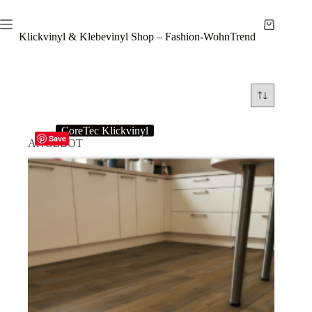
Zum
Inhalt
Warenkor
springen
Klickvinyl & Klebevinyl Shop – Fashion-WohnTrend
CoreTec Klickvinyl
Save
ANGEBOT