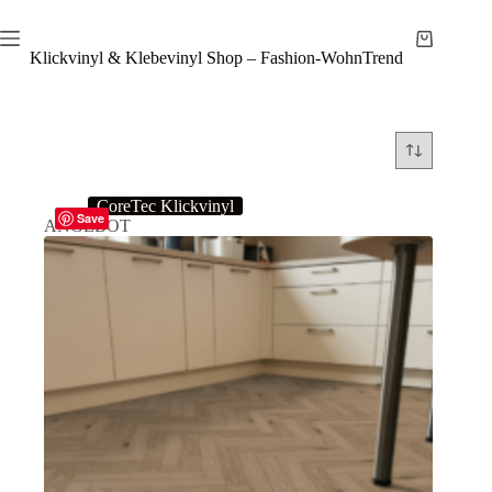
Zum
Inhalt
Warenkor
springen
Klickvinyl & Klebevinyl Shop – Fashion-WohnTrend
CoreTec Klickvinyl
Save
ANGEBOT