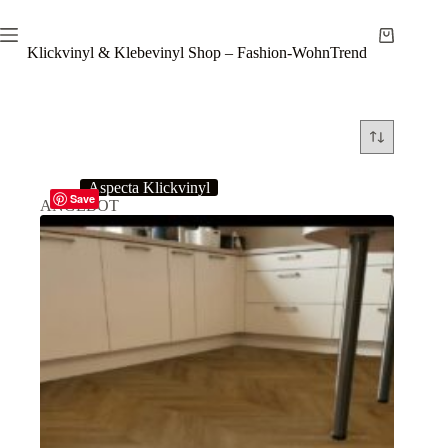
Zum
Inhalt
Warenkor
springen
Klickvinyl & Klebevinyl Shop – Fashion-WohnTrend
Aspecta Klickvinyl
Save
ANGEBOT