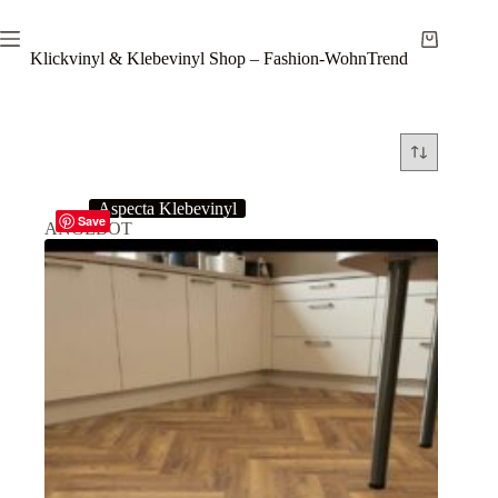
Zum
Inhalt
Warenkor
springen
Klickvinyl & Klebevinyl Shop – Fashion-WohnTrend
Aspecta Klebevinyl
Save
ANGEBOT