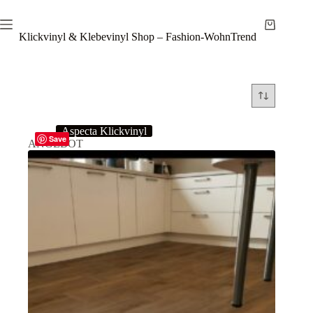
Zum
Inhalt
Warenkor
springen
Klickvinyl & Klebevinyl Shop – Fashion-WohnTrend
Aspecta Klickvinyl
Save
ANGEBOT