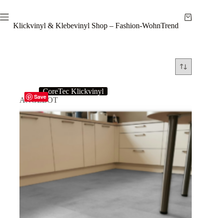
Zum
Inhalt
Warenkor
springen
Klickvinyl & Klebevinyl Shop – Fashion-WohnTrend
CoreTec Klickvinyl
Save
ANGEBOT