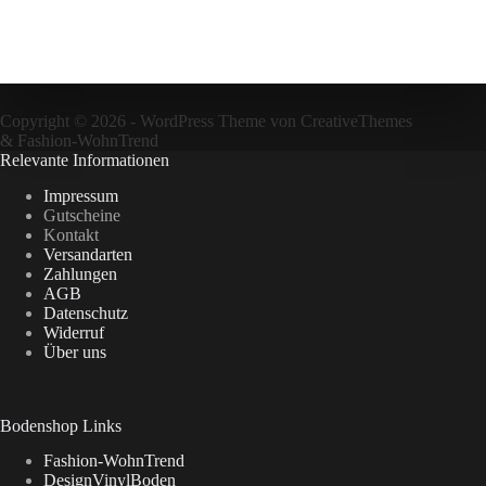
Copyright © 2026 - WordPress Theme von
CreativeThemes
&
Fashion-WohnTrend
Relevante Informationen
Impressum
Gutscheine
Kontakt
Versandarten
Zahlungen
AGB
Datenschutz
Widerruf
Über uns
Bodenshop Links
Fashion-WohnTrend
DesignVinylBoden