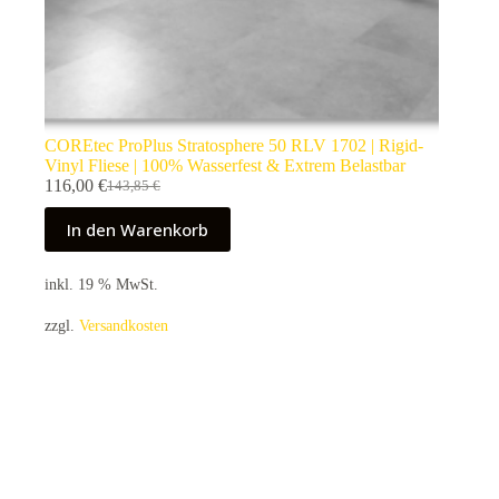
COREtec ProPlus Stratosphere 50 RLV 1702 | Rigid-
Vinyl Fliese | 100% Wasserfest & Extrem Belastbar
116,00
€
143,85
€
Ursprünglicher
Aktueller
Preis
Preis
In den Warenkorb
war:
ist:
143,85 €
116,00 €.
inkl. 19 % MwSt.
zzgl.
Versandkosten