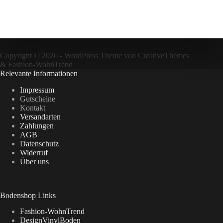
Copyright © 2026 - WordPress Theme von
CreativeThemes
&
Fashion-WohnTrend
Relevante Informationen
Impressum
Gutscheine
Kontakt
Versandarten
Zahlungen
AGB
Datenschutz
Widerruf
Über uns
Bodenshop Links
Fashion-WohnTrend
DesignVinylBoden