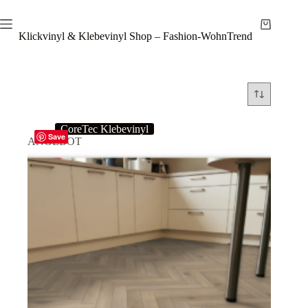
Zum
Inhalt
Warenkor
springen
Klickvinyl & Klebevinyl Shop – Fashion-WohnTrend
CoreTec Klebevinyl
Save
ANGEBOT