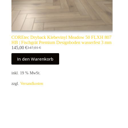
COREtec Dryback Klebevinyl Meadow 50 FLXH 807
HB | Fischgrät Premium Designboden wasserfest 3 mm
145,00
€
147,01
€
Ursprünglicher
Aktueller
Preis
Preis
In den Warenkorb
war:
ist:
147,01 €
145,00 €.
inkl. 19 % MwSt.
zzgl.
Versandkosten