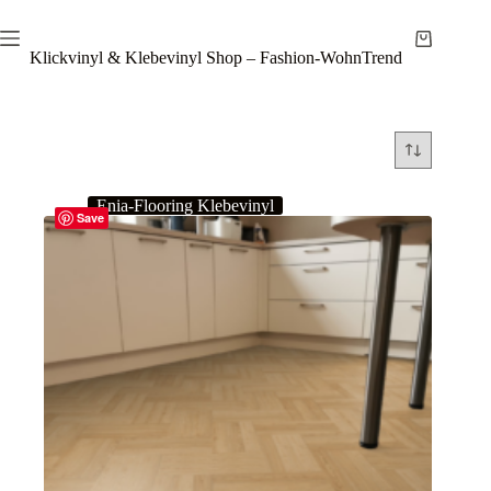
Zum
Inhalt
Warenkor
springen
Klickvinyl & Klebevinyl Shop – Fashion-WohnTrend
Enia-Flooring Klebevinyl
Save