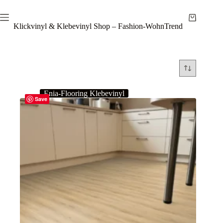
Zum
Inhalt
Warenkor
springen
Klickvinyl & Klebevinyl Shop – Fashion-WohnTrend
Enia-Flooring Klebevinyl
Save