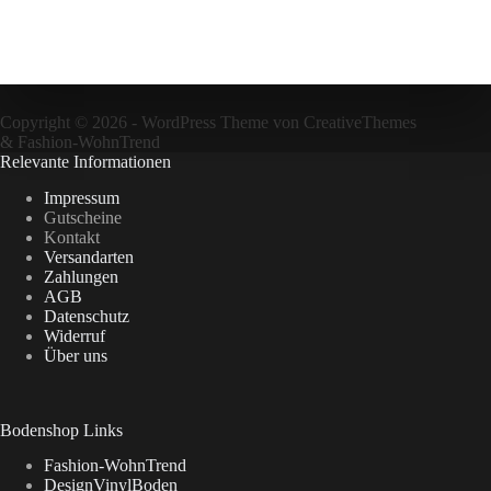
Copyright © 2026 - WordPress Theme von
CreativeThemes
&
Fashion-WohnTrend
Relevante Informationen
Impressum
Gutscheine
Kontakt
Versandarten
Zahlungen
AGB
Datenschutz
Widerruf
Über uns
Bodenshop Links
Fashion-WohnTrend
DesignVinylBoden