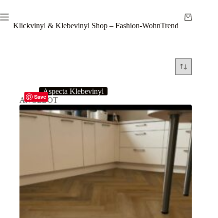
Zum
Inhalt
Warenkor
springen
Klickvinyl & Klebevinyl Shop – Fashion-WohnTrend
Aspecta Klebevinyl
Save
ANGEBOT