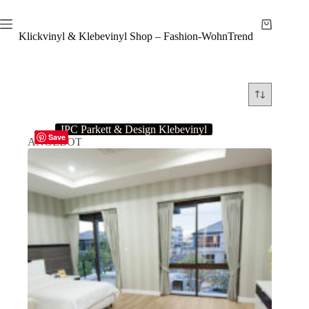
Zum
Inhalt
Warenkor
springen
Klickvinyl & Klebevinyl Shop – Fashion-WohnTrend
IPC Parkett & Design Klebevinyl
Save
ANGEBOT