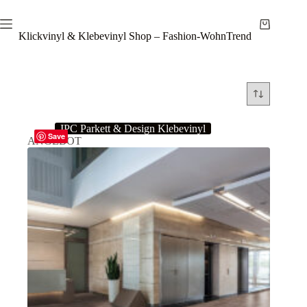
Zum
Inhalt
Warenkor
springen
Klickvinyl & Klebevinyl Shop – Fashion-WohnTrend
IPC Parkett & Design Klebevinyl
Save
ANGEBOT