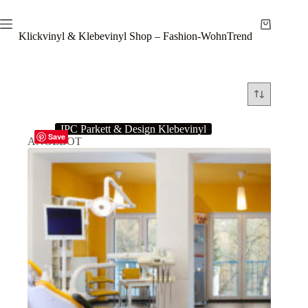
Zum
Inhalt
Warenkor
springen
Klickvinyl & Klebevinyl Shop – Fashion-WohnTrend
IPC Parkett & Design Klebevinyl
Save
ANGEBOT