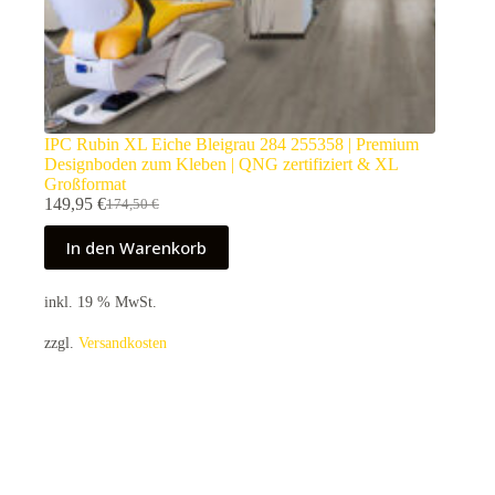
IPC Rubin XL Eiche Bleigrau 284 255358 | Premium
Designboden zum Kleben | QNG zertifiziert & XL
Großformat
149,95
€
174,50
€
Ursprünglicher
Aktueller
Preis
Preis
In den Warenkorb
war:
ist:
174,50 €
149,95 €.
inkl. 19 % MwSt.
zzgl.
Versandkosten