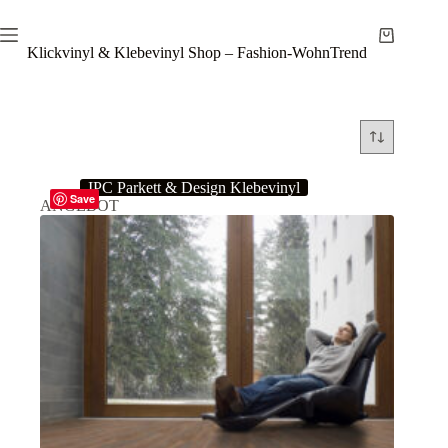
Zum
Inhalt
Warenkor
springen
Klickvinyl & Klebevinyl Shop – Fashion-WohnTrend
IPC Parkett & Design Klebevinyl
Save
ANGEBOT