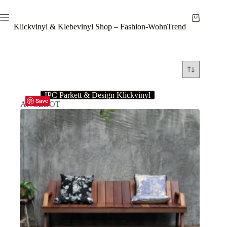
Zum
Inhalt
Warenkor
springen
Klickvinyl & Klebevinyl Shop – Fashion-WohnTrend
IPC Parkett & Design Klickvinyl
Save
ANGEBOT