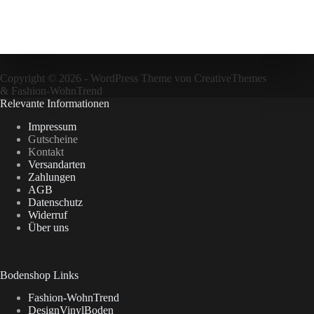
Copyright © 2026 - WordPress Theme von
CreativeThemes
&
Fashion-WohnTrend
Relevante Informationen
Impressum
Gutscheine
Kontakt
Versandarten
Zahlungen
AGB
Datenschutz
Widerruf
Über uns
Bodenshop Links
Fashion-WohnTrend
DesignVinylBoden