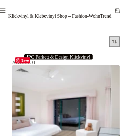
Zum
Inhalt
Warenkor
springen
Klickvinyl & Klebevinyl Shop – Fashion-WohnTrend
IPC Parkett & Design Klickvinyl
Save
ANGEBOT