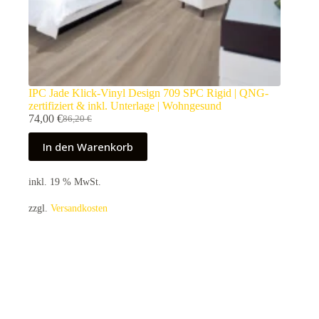
IPC Jade Klick-Vinyl Design 709 SPC Rigid | QNG-
zertifiziert & inkl. Unterlage | Wohngesund
74,00
€
86,20
€
Ursprünglicher
Aktueller
Preis
Preis
In den Warenkorb
war:
ist:
86,20 €
74,00 €.
inkl. 19 % MwSt.
zzgl.
Versandkosten