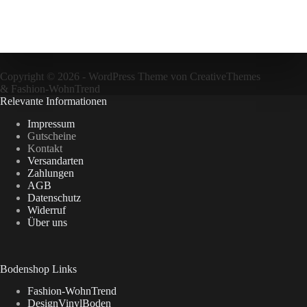
Copyright © 2026 - WordPress Theme von
CreativeThemes
&
Fashion-WohnTrend
Relevante Informationen
Impressum
Gutscheine
Kontakt
Versandarten
Zahlungen
AGB
Datenschutz
Widerruf
Über uns
Bodenshop Links
Fashion-WohnTrend
DesignVinylBoden