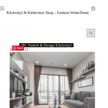
Zum
Inhalt
Warenkor
springen
Klickvinyl & Klebevinyl Shop – Fashion-WohnTrend
IPC Parkett & Design Klickvinyl
Save
ANGEBOT