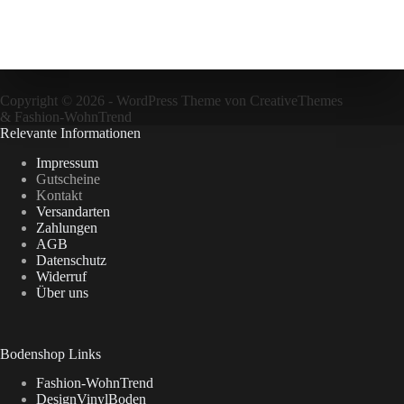
Copyright © 2026 - WordPress Theme von
CreativeThemes
&
Fashion-WohnTrend
Relevante Informationen
Impressum
Gutscheine
Kontakt
Versandarten
Zahlungen
AGB
Datenschutz
Widerruf
Über uns
Bodenshop Links
Fashion-WohnTrend
DesignVinylBoden