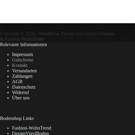
Copyright © 2026 - WordPress Theme von
CreativeThemes
&
Fashion-WohnTrend
Relevante Informationen
Impressum
Gutscheine
Kontakt
Versandarten
Zahlungen
AGB
Datenschutz
Widerruf
Über uns
Bodenshop Links
Fashion-WohnTrend
DesignVinylBoden