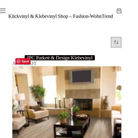
Zum
Inhalt
Warenkor
springen
Klickvinyl & Klebevinyl Shop – Fashion-WohnTrend
IPC Parkett & Design Klebevinyl
Save
ANGEBOT