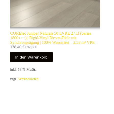
COREtec Juniper Naturals 50 LVRE 2713 (Series
1800+++) | Rigid-Vinyl Riesen-Diele mit
Synchronprägung | 100% Wasserfest – 2,53 m² VPE
138,40
€
176,95
€
Ursprünglicher
Aktueller
Preis
Preis
In den Warenkorb
war:
ist:
176,95 €
138,40 €.
inkl. 19 % MwSt.
zzgl.
Versandkosten