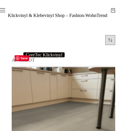
Zum
Inhalt
Warenkor
springen
Klickvinyl & Klebevinyl Shop – Fashion-WohnTrend
CoreTec Klickvinyl
Save
ANGEBOT