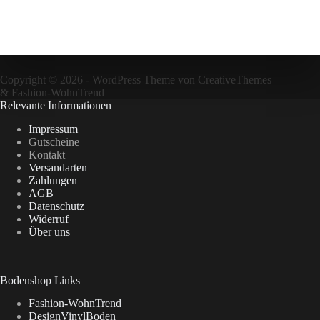
Copyright © 2026 - WordPress Theme von
CreativeThemes
&
Fashion-WohnTrend
Relevante Informationen
Impressum
Gutscheine
Kontakt
Versandarten
Zahlungen
AGB
Datenschutz
Widerruf
Über uns
Bodenshop Links
Fashion-WohnTrend
DesignVinylBoden