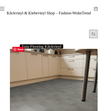
Zum
Inhalt
Warenkor
springen
Klickvinyl & Klebevinyl Shop – Fashion-WohnTrend
Enia-Flooring Klickvinyl
Save