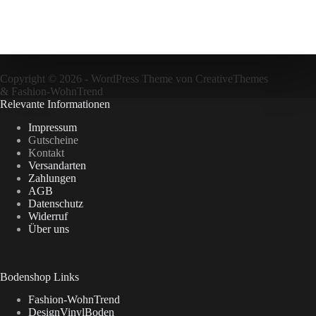
Copyright © 2026 - WordPress Theme von
CreativeThemes
&
Fashion-WohnTrend
Relevante Informationen
Impressum
Gutscheine
Kontakt
Versandarten
Zahlungen
AGB
Datenschutz
Widerruf
Über uns
Bodenshop Links
Fashion-WohnTrend
DesignVinylBoden