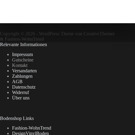
Copyright © 2026 - WordPress Theme von
CreativeThemes
&
Fashion-WohnTrend
Relevante Informationen
Impressum
Gutscheine
Kontakt
Versandarten
Zahlungen
AGB
Datenschutz
Widerruf
Über uns
Bodenshop Links
Fashion-WohnTrend
DesignVinylBoden