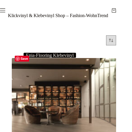
Zum
Inhalt
Warenkor
springen
Klickvinyl & Klebevinyl Shop – Fashion-WohnTrend
Enia-Flooring Klebevinyl
Save