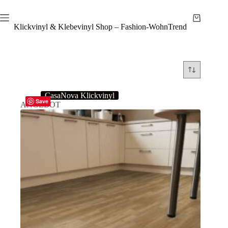
Zum
Inhalt
Warenkor
springen
Klickvinyl & Klebevinyl Shop – Fashion-WohnTrend
CasaNova Klickvinyl
Save
ANGEBOT