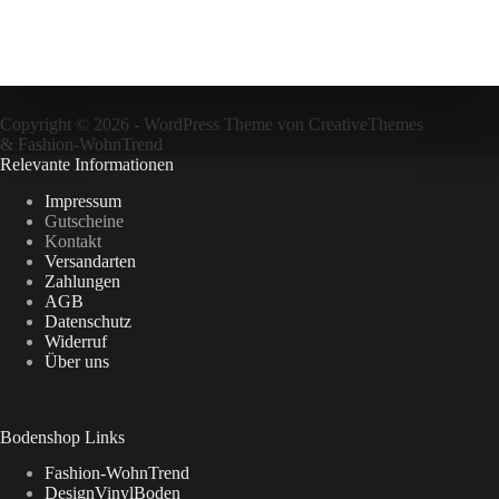
Copyright © 2026 - WordPress Theme von
CreativeThemes
&
Fashion-WohnTrend
Relevante Informationen
Impressum
Gutscheine
Kontakt
Versandarten
Zahlungen
AGB
Datenschutz
Widerruf
Über uns
Bodenshop Links
Fashion-WohnTrend
DesignVinylBoden