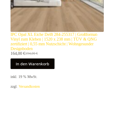
IPC Opal XL Eiche Delft 284-255317 | Großformat-
Vinyl zum Kleben | 1520 x 238 mm | TÜV & QNG
zertifiziert | 0,55 mm Nutzschicht | Wohngesunder
Designboden
164,00
€
194,00
€
Ursprünglicher
Aktueller
Preis
Preis
In den Warenkorb
war:
ist:
194,00 €
164,00 €.
inkl. 19 % MwSt.
zzgl.
Versandkosten