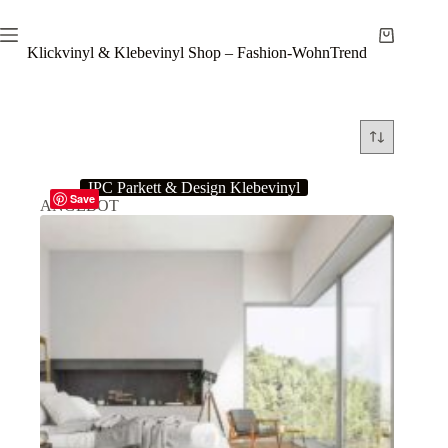
Zum
Inhalt
Warenkor
springen
Klickvinyl & Klebevinyl Shop – Fashion-WohnTrend
IPC Parkett & Design Klebevinyl
Save
ANGEBOT