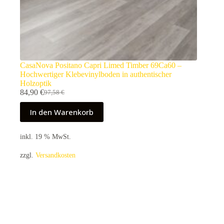
CasaNova Positano Capri Limed Timber 69Ca60 –
Hochwertiger Klebevinylboden in authentischer
Holzoptik
84,90
€
97,58
€
Ursprünglicher
Aktueller
Preis
Preis
In den Warenkorb
war:
ist:
97,58 €
84,90 €.
inkl. 19 % MwSt.
zzgl.
Versandkosten