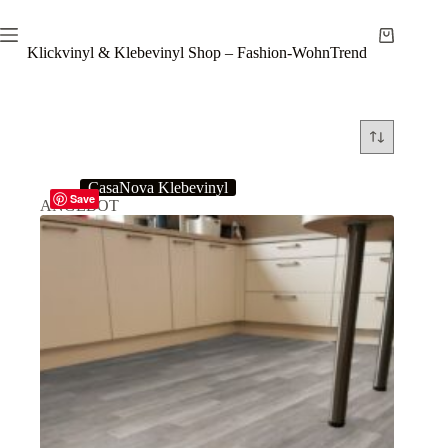
Zum
Inhalt
Warenkor
springen
Klickvinyl & Klebevinyl Shop – Fashion-WohnTrend
CasaNova Klebevinyl
Save
ANGEBOT