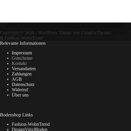
Copyright © 2026 - WordPress Theme von
CreativeThemes
&
Fashion-WohnTrend
Relevante Informationen
Impressum
Gutscheine
Kontakt
Versandarten
Zahlungen
AGB
Datenschutz
Widerruf
Über uns
Bodenshop Links
Fashion-WohnTrend
DesignVinylBoden