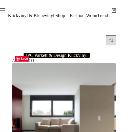
Zum
Inhalt
Warenkor
springen
Klickvinyl & Klebevinyl Shop – Fashion-WohnTrend
IPC Parkett & Design Klickvinyl
Save
ANGEBOT