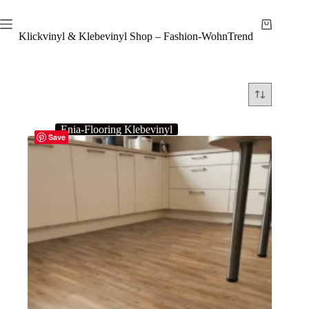
Zum
Inhalt
Warenkor
springen
Klickvinyl & Klebevinyl Shop – Fashion-WohnTrend
Enia-Flooring Klebevinyl
Save