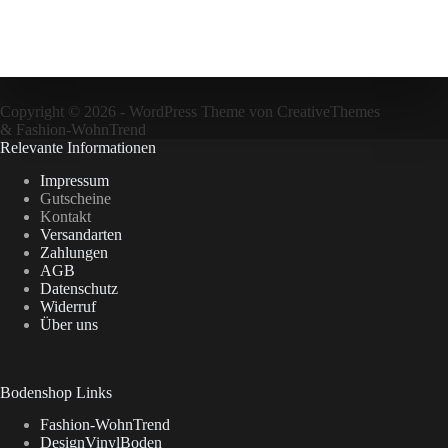
Copyright © 2026 - WordPress Theme von
CreativeThemes
&
Fashion-WohnTrend
Relevante Informationen
Impressum
Gutscheine
Kontakt
Versandarten
Zahlungen
AGB
Datenschutz
Widerruf
Über uns
Bodenshop Links
Fashion-WohnTrend
DesignVinylBoden