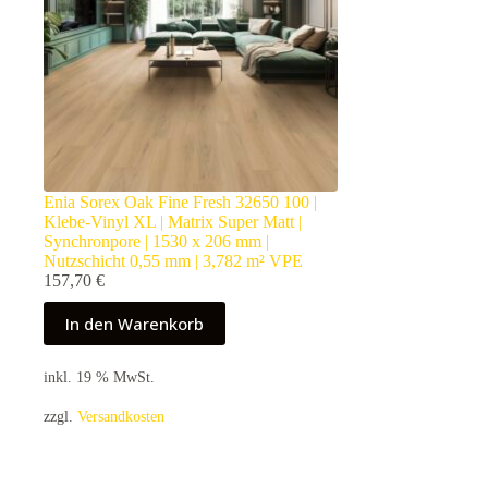
Enia Sorex Oak Fine Fresh 32650 100 |
Klebe-Vinyl XL | Matrix Super Matt |
Synchronpore | 1530 x 206 mm |
Nutzschicht 0,55 mm | 3,782 m² VPE
157,70
€
In den Warenkorb
inkl. 19 % MwSt.
zzgl.
Versandkosten