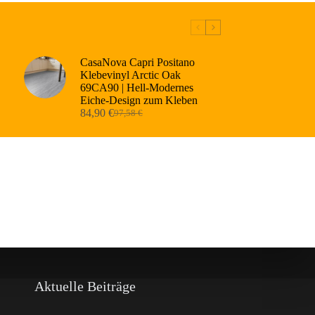
CasaNova Capri Positano
Klebevinyl Arctic Oak
69CA90 | Hell-Modernes
Eiche-Design zum Kleben
84,90
€
97,58
€
Ursprünglicher
Aktueller
Preis
Preis
war:
ist:
97,58 €
84,90 €.
Aktuelle Beiträge