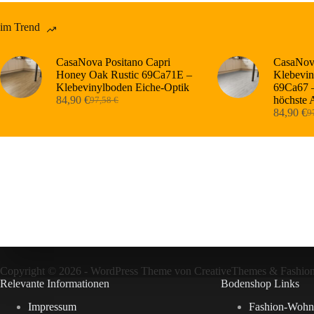
im Trend
CasaNova Positano Capri
CasaNova
Honey Oak Rustic 69Ca71E –
Klebevin
Klebevinylboden Eiche-Optik
69Ca67 –
84,90
€
höchste 
97,58
€
Ursprünglicher
Aktueller
84,90
€
9
Preis
Preis
Ur
Ak
war:
ist:
Pr
Pr
97,58 €
84,90 €.
wa
ist
97
84
Copyright © 2026 - WordPress Theme von
CreativeThemes
&
Fashio
Relevante Informationen
Bodenshop Links
Impressum
Fashion-Wohn