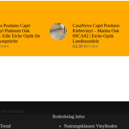
 Positano Capri
CasaNova Capri Positano
yl Platinum Oak
Klebevinyl – Marina Oak
 Edle Eiche Optik für
69CA82 | Eiche-Optik
Ansprüche
Landhausdiele
84,90
€
7,58
€
97,58
€
sprünglicher
tueller
Ursprünglicher
Aktueller
eis
eis
Preis
Preis
r:
:
war:
ist:
,58 €
,90 €.
97,58 €
84,90 €.
n-WohnTrend
Bodenbelag Infos
Trend
Nutzungsklassen Vinylboden