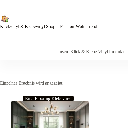
Zum
Inhalt
springen
Klickvinyl & Klebevinyl Shop – Fashion-WohnTrend
unsere Klick & Klebe Vinyl Produkte
Einzelnes Ergebnis wird angezeigt
Enia-Flooring Klebevinyl