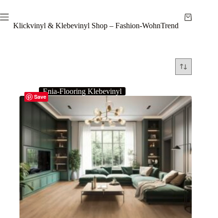
Zum
Inhalt
Warenkor
springen
Klickvinyl & Klebevinyl Shop – Fashion-WohnTrend
Enia-Flooring Klebevinyl
Save