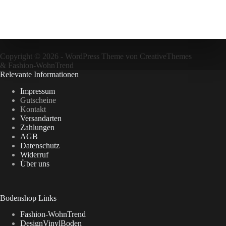
Copyright © 2026 - WordPress Theme von
CreativeThemes
&
Fashion-WohnTrend
Relevante Informationen
Impressum
Gutscheine
Kontakt
Versandarten
Zahlungen
AGB
Datenschutz
Widerruf
Über uns
Bodenshop Links
Fashion-WohnTrend
DesignVinylBoden