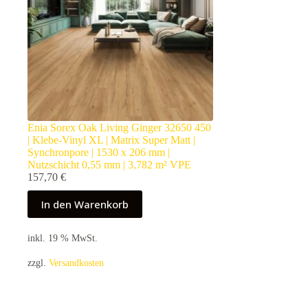
Enia Sorex Oak Living Ginger 32650 450
| Klebe-Vinyl XL | Matrix Super Matt |
Synchronpore | 1530 x 206 mm |
Nutzschicht 0,55 mm | 3,782 m² VPE
157,70
€
In den Warenkorb
inkl. 19 % MwSt.
zzgl.
Versandkosten