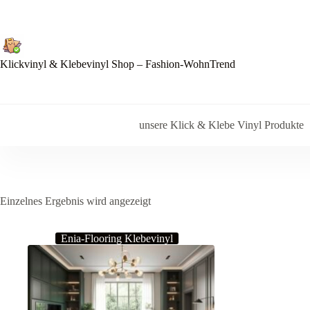
Zum
Inhalt
springen
Klickvinyl & Klebevinyl Shop – Fashion-WohnTrend
unsere Klick & Klebe Vinyl Produkte
Einzelnes Ergebnis wird angezeigt
Enia-Flooring Klebevinyl