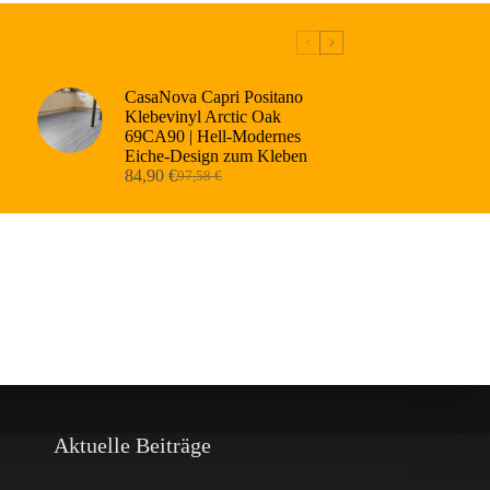
CasaNova Capri Positano
Klebevinyl Arctic Oak
69CA90 | Hell-Modernes
Eiche-Design zum Kleben
84,90
€
97,58
€
Ursprünglicher
Aktueller
Preis
Preis
war:
ist:
97,58 €
84,90 €.
Aktuelle Beiträge