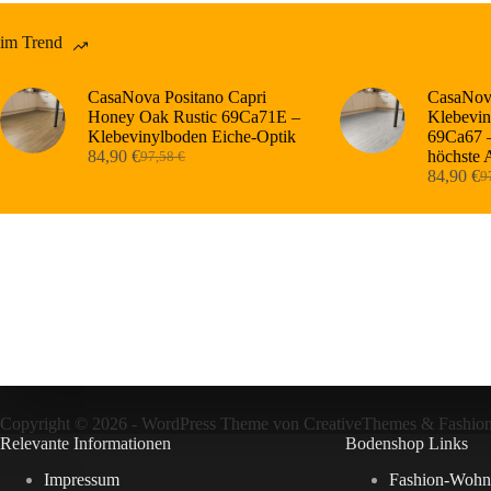
im Trend
CasaNova Positano Capri
CasaNova
Honey Oak Rustic 69Ca71E –
Klebevin
Klebevinylboden Eiche-Optik
69Ca67 –
84,90
€
höchste 
97,58
€
Ursprünglicher
Aktueller
84,90
€
9
Preis
Preis
Ur
Ak
war:
ist:
Pr
Pr
97,58 €
84,90 €.
wa
ist
97
84
Copyright © 2026 - WordPress Theme von
CreativeThemes
&
Fashio
Relevante Informationen
Bodenshop Links
Impressum
Fashion-Wohn