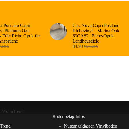
 Positano Capri
CasaNova Capri Positano
yl Platinum Oak
Klebevinyl – Marina Oak
 Edle Eiche Optik für
69CA82 | Eiche-Optik
Ansprüche
Landhausdiele
84,90
€
7,58
€
97,58
€
sprünglicher
tueller
Ursprünglicher
Aktueller
eis
eis
Preis
Preis
r:
:
war:
ist:
,58 €
,90 €.
97,58 €
84,90 €.
n-WohnTrend
Bodenbelag Infos
Trend
Nutzungsklassen Vinylboden