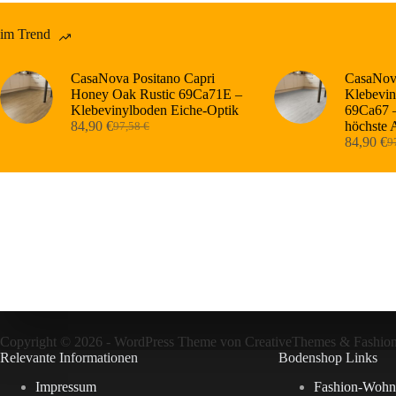
im Trend
CasaNova Positano Capri
CasaNova
Honey Oak Rustic 69Ca71E –
Klebevin
Klebevinylboden Eiche-Optik
69Ca67 –
84,90
€
höchste 
97,58
€
Ursprünglicher
Aktueller
84,90
€
9
Preis
Preis
Ur
Ak
war:
ist:
Pr
Pr
97,58 €
84,90 €.
wa
ist
97
84
Copyright © 2026 - WordPress Theme von
CreativeThemes
&
Fashio
Relevante Informationen
Bodenshop Links
Impressum
Fashion-Wohn