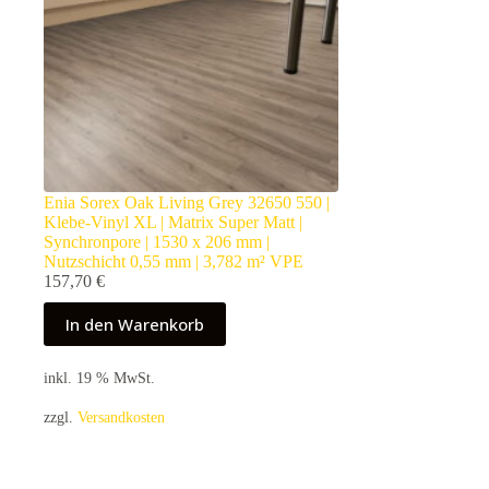
Enia Sorex Oak Living Grey 32650 550 |
Klebe-Vinyl XL | Matrix Super Matt |
Synchronpore | 1530 x 206 mm |
Nutzschicht 0,55 mm | 3,782 m² VPE
157,70
€
In den Warenkorb
inkl. 19 % MwSt.
zzgl.
Versandkosten