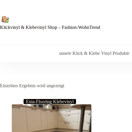
Zum
Inhalt
springen
Klickvinyl & Klebevinyl Shop – Fashion-WohnTrend
unsere Klick & Klebe Vinyl Produkte
Einzelnes Ergebnis wird angezeigt
Enia-Flooring Klebevinyl