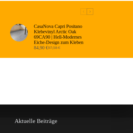
CasaNova Capri Positano
Klebevinyl Arctic Oak
69CA90 | Hell-Modernes
Eiche-Design zum Kleben
84,90
€
97,58
€
Ursprünglicher
Aktueller
Preis
Preis
war:
ist:
97,58 €
84,90 €.
Aktuelle Beiträge