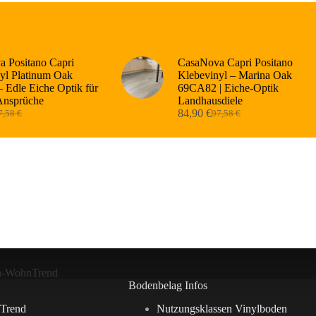
 Positano Capri
CasaNova Capri Positano
yl Platinum Oak
Klebevinyl – Marina Oak
 Edle Eiche Optik für
69CA82 | Eiche-Optik
Ansprüche
Landhausdiele
84,90
€
7,58
€
97,58
€
sprünglicher
tueller
Ursprünglicher
Aktueller
eis
eis
Preis
Preis
r:
:
war:
ist:
,58 €
,90 €.
97,58 €
84,90 €.
n-WohnTrend
Bodenbelag Infos
Trend
Nutzungsklassen Vinylboden