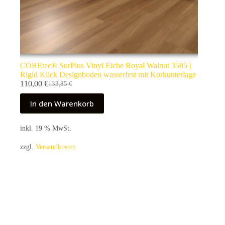
COREtec® SurPlus Vinyl Eiche Royal Walnut 3585 |
Rigid Klick Designboden wasserfest mit Korkunterlage
110,00
€
133,85
€
Ursprünglicher
Aktueller
Preis
Preis
In den Warenkorb
war:
ist:
133,85 €
110,00 €.
inkl. 19 % MwSt.
zzgl.
Versandkosten