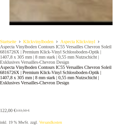
Startseite
Klickvinylboden
Aspecta Klickvinyl
Aspecta Vinylboden Contours IC55 Versailles Chevron Soleil
6816726X | Premium Klick-Vinyl Schlossboden-Optik |
1407,8 x 305 mm | 8 mm stark | 0,55 mm Nutzschicht |
Exklusives Versailles-Chevron Design
Aspecta Vinylboden Contours IC55 Versailles Chevron Soleil
6816726X | Premium Klick-Vinyl Schlossboden-Optik |
1407,8 x 305 mm | 8 mm stark | 0,55 mm Nutzschicht |
Exklusives Versailles-Chevron Design
122,00
€
133,50
€
Ursprünglicher
Aktueller
Preis
Preis
inkl. 19 % MwSt.
zzgl.
Versandkosten
war:
ist: