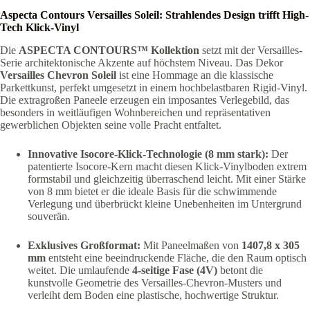
Menge
Aspecta Contours Versailles Soleil: Strahlendes Design trifft High-
Tech Klick-Vinyl
Die
ASPECTA CONTOURS™ Kollektion
setzt mit der Versailles-
Serie architektonische Akzente auf höchstem Niveau. Das Dekor
Versailles Chevron Soleil
ist eine Hommage an die klassische
Parkettkunst, perfekt umgesetzt in einem hochbelastbaren Rigid-Vinyl.
Die extragroßen Paneele erzeugen ein imposantes Verlegebild, das
besonders in weitläufigen Wohnbereichen und repräsentativen
gewerblichen Objekten seine volle Pracht entfaltet.
Innovative Isocore-Klick-Technologie (8 mm stark):
Der
patentierte Isocore-Kern macht diesen Klick-Vinylboden extrem
formstabil und gleichzeitig überraschend leicht. Mit einer Stärke
von 8 mm bietet er die ideale Basis für die schwimmende
Verlegung und überbrückt kleine Unebenheiten im Untergrund
souverän.
Exklusives Großformat:
Mit Paneelmaßen von
1407,8 x 305
mm
entsteht eine beeindruckende Fläche, die den Raum optisch
weitet. Die umlaufende
4-seitige Fase (4V)
betont die
kunstvolle Geometrie des Versailles-Chevron-Musters und
verleiht dem Boden eine plastische, hochwertige Struktur.