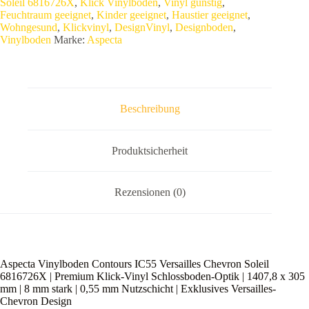
Soleil 6816726X
,
Klick Vinylboden
,
Vinyl günstig
,
Soleil
Feuchtraum geeignet
,
Kinder geeignet
,
Haustier geeignet
,
6816726X
Wohngesund
,
Klickvinyl
,
DesignVinyl
,
Designboden
,
|
Vinylboden
Marke:
Aspecta
Premium
Klick-
Vinyl
Schlossboden-
Optik
|
Beschreibung
1407,8
x
305
mm
Produktsicherheit
|
8
mm
Rezensionen (0)
stark
|
0,55
mm
Nutzschicht
|
Aspecta Vinylboden Contours IC55 Versailles Chevron Soleil
Exklusives
6816726X | Premium Klick-Vinyl Schlossboden-Optik | 1407,8 x 305
Versailles-
mm | 8 mm stark | 0,55 mm Nutzschicht | Exklusives Versailles-
Chevron
Chevron Design
Design