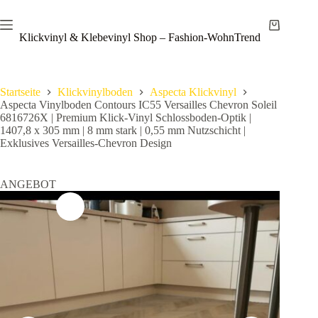
Zum
Save
Inhalt
Warenkor
springen
Klickvinyl & Klebevinyl Shop – Fashion-WohnTrend
Startseite
Klickvinylboden
Aspecta Klickvinyl
Aspecta Vinylboden Contours IC55 Versailles Chevron Soleil
6816726X | Premium Klick-Vinyl Schlossboden-Optik |
1407,8 x 305 mm | 8 mm stark | 0,55 mm Nutzschicht |
Exklusives Versailles-Chevron Design
ANGEBOT