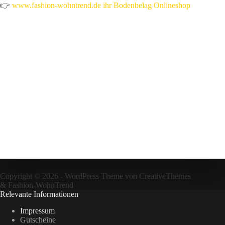
👉
www.fashion-wohntrend.de ihr Bodenbelag Onlineshop
Copyright © 2026 - WordPress Theme von
CreativeThemes
&
Fashion-WohnTrend
Relevante Informationen
Impressum
Gutscheine