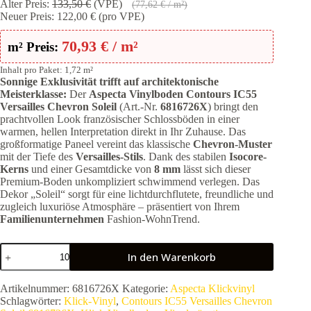
133,50 €
122,00 €.
Alter Preis:
133,50
€
(VPE)
(
77,62
€
/ m²)
Neuer Preis:
122,00
€
(pro VPE)
70,93
€
/ m²
m² Preis:
Inhalt pro Paket: 1,72 m²
Sonnige Exklusivität trifft auf architektonische
Meisterklasse:
Der
Aspecta Vinylboden Contours IC55
Versailles Chevron Soleil
(Art.-Nr.
6816726X
) bringt den
prachtvollen Look französischer Schlossböden in einer
warmen, hellen Interpretation direkt in Ihr Zuhause. Das
großformatige Paneel vereint das klassische
Chevron-Muster
mit der Tiefe des
Versailles-Stils
. Dank des stabilen
Isocore-
Kerns
und einer Gesamtdicke von
8 mm
lässt sich dieser
Premium-Boden unkompliziert schwimmend verlegen. Das
Dekor „Soleil“ sorgt für eine lichtdurchflutete, freundliche und
zugleich luxuriöse Atmosphäre – präsentiert von Ihrem
Familienunternehmen
Fashion-WohnTrend.
Aspecta
In den Warenkorb
Vinylboden
Contours
IC55
Artikelnummer:
6816726X
Kategorie:
Aspecta Klickvinyl
Versailles
Schlagwörter:
Klick-Vinyl
,
Contours IC55 Versailles Chevron
Chevron