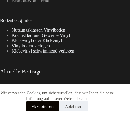
Fashion-WohnTrend
Bodenbelag Infos
Nutzungsklassen Vinylboden
Küche,Bad und Gewerbe Vinyl
Klebevinyl oder Klickvinyl
Vinylboden verlegen
Klebevinyl schwimmend verlegen
Aktuelle Beiträge
Wir verwenden Cookies, um sicherzustellen, dass wir Ihnen die beste
Aspecta Vinylboden
Enia Kollektionen im Überblick
Erfahrung auf unserer Website bieten.
CasaNova Vinylboden
Akzeptieren
Ablehnen
Warum sich der Weg zu Fashion-WohnTrend.de lohnt
COREtec® Tytan – Der Designboden
Alle Preise inkl. der gesetzlichen MwSt.