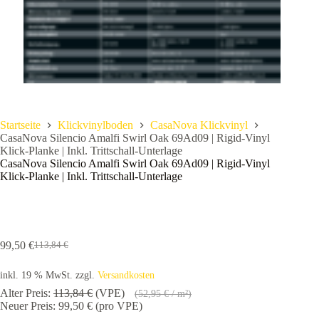
Startseite
Klickvinylboden
CasaNova Klickvinyl
CasaNova Silencio Amalfi Swirl Oak 69Ad09 | Rigid-Vinyl
Klick-Planke | Inkl. Trittschall-Unterlage
CasaNova Silencio Amalfi Swirl Oak 69Ad09 | Rigid-Vinyl
Klick-Planke | Inkl. Trittschall-Unterlage
99,50
€
113,84
€
Ursprünglicher
Aktueller
Preis
Preis
inkl. 19 % MwSt.
zzgl.
Versandkosten
war:
ist:
113,84 €
99,50 €.
Alter Preis:
113,84
€
(VPE)
(
52,95
€
/ m²)
Neuer Preis:
99,50
€
(pro VPE)