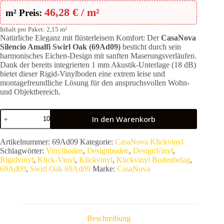
46,28
€
/ m²
m² Preis:
Inhalt pro Paket: 2,15 m²
Natürliche Eleganz mit flüsterleisem Komfort: Der
CasaNova
Silencio Amalfi Swirl Oak (69Ad09)
besticht durch sein
harmonisches Eichen-Design mit sanften Maserungsverläufen.
Dank der bereits integrierten 1 mm Akustik-Unterlage (18 dB)
bietet dieser Rigid-Vinylboden eine extrem leise und
montagefreundliche Lösung für den anspruchsvollen Wohn-
und Objektbereich.
CasaNova
In den Warenkorb
Silencio
Amalfi
Swirl
Artikelnummer:
69Ad09
Kategorie:
CasaNova Klickvinyl
Oak
Schlagwörter:
Vinylboden
,
Designboden
,
DesignVinyl
,
69Ad09
Rigidvinyl
,
Klick-Vinyl
,
Klickvinyl
,
Klickvinyl Bodenbelag
,
|
69Ad09
,
Swirl Oak 69Ad09
Marke:
CasaNova
Rigid-
Vinyl
Klick-
Planke
|
Inkl.
Beschreibung
Trittschall-