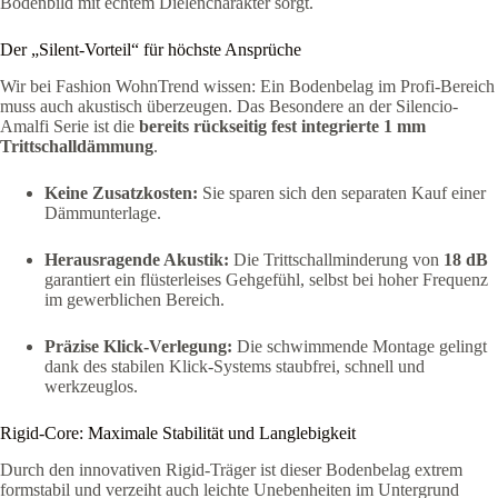
Bodenbild mit echtem Dielencharakter sorgt.
Der „Silent-Vorteil“ für höchste Ansprüche
Wir bei Fashion WohnTrend wissen: Ein Bodenbelag im Profi-Bereich
muss auch akustisch überzeugen. Das Besondere an der Silencio-
Amalfi Serie ist die
bereits rückseitig fest integrierte 1 mm
Trittschalldämmung
.
Keine Zusatzkosten:
Sie sparen sich den separaten Kauf einer
Dämmunterlage.
Herausragende Akustik:
Die Trittschallminderung von
18 dB
garantiert ein flüsterleises Gehgefühl, selbst bei hoher Frequenz
im gewerblichen Bereich.
Präzise Klick-Verlegung:
Die schwimmende Montage gelingt
dank des stabilen Klick-Systems staubfrei, schnell und
werkzeuglos.
Rigid-Core: Maximale Stabilität und Langlebigkeit
Durch den innovativen Rigid-Träger ist dieser Bodenbelag extrem
formstabil und verzeiht auch leichte Unebenheiten im Untergrund