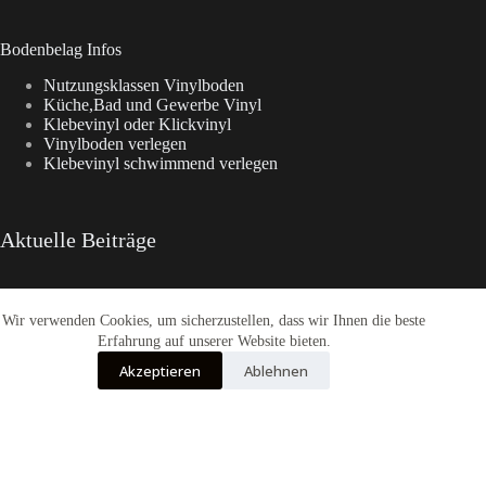
Bodenbelag Infos
Nutzungsklassen Vinylboden
Küche,Bad und Gewerbe Vinyl
Klebevinyl oder Klickvinyl
Vinylboden verlegen
Klebevinyl schwimmend verlegen
Aktuelle Beiträge
Wir verwenden Cookies, um sicherzustellen, dass wir Ihnen die beste
Enia Kollektionen im Überblick
CasaNova Vinylboden
Erfahrung auf unserer Website bieten.
Warum sich der Weg zu Fashion-WohnTrend.de lohnt
Akzeptieren
Ablehnen
COREtec® Tytan – Der Designboden
Enia Flooring Vinylbodenbelag
Alle Preise inkl. der gesetzlichen MwSt.
Die durchgestrichenen Preise entsprechen dem bisherigen Preis in diesem