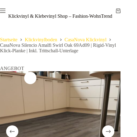
Zum
Save
Inhalt
Warenkor
springen
Klickvinyl & Klebevinyl Shop – Fashion-WohnTrend
Startseite
Klickvinylboden
CasaNova Klickvinyl
CasaNova Silencio Amalfi Swirl Oak 69Ad09 | Rigid-Vinyl
Klick-Planke | Inkl. Trittschall-Unterlage
ANGEBOT